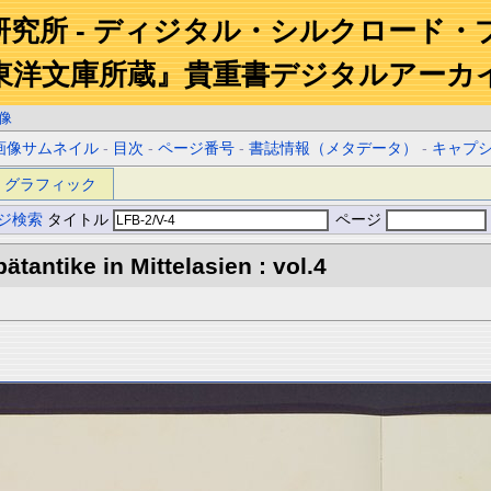
研究所 - ディジタル・シルクロード・
東洋文庫所蔵』貴重書デジタルアーカ
像
画像サムネイル
-
目次
-
ページ番号
-
書誌情報（メタデータ）
-
キャプ
グラフィック
ジ検索
タイトル
ページ
tantike in Mittelasien : vol.4