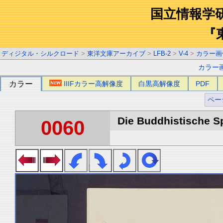
国立情報学
『
ディジタル・シルクロード
>
東洋文庫アーカイブ
>
LFB-2
>
V-4
>
カラー画
カラー
カラー
IIIFカラー高解像度
白黒高解像度
PDF
ペー
Die Buddhistische Spä
0060