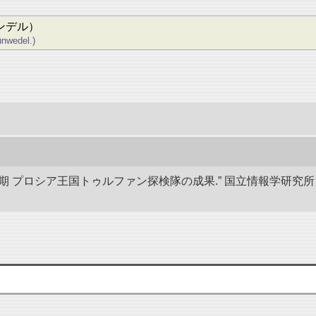
ンデル）
nwedel.)
後期 プロシア王国トゥルファン探検隊の成果.” 国立情報学研