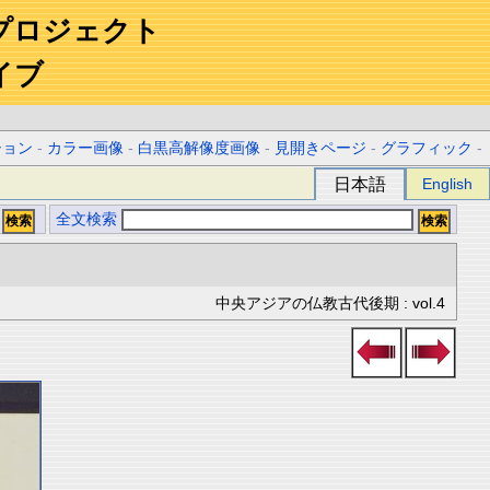
プロジェクト
イブ
ション
-
カラー画像
-
白黒高解像度画像
-
見開きページ
-
グラフィック
-
日本語
English
全文検索
中央アジアの仏教古代後期 : vol.4