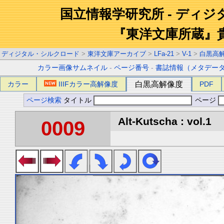
国立情報学研究所 - ディ
『東洋文庫所蔵』
ディジタル・シルクロード
>
東洋文庫アーカイブ
>
LFa-21
>
V-1
>
白黒高
カラー画像サムネイル
-
ページ番号
-
書誌情報（メタデー
カラー
IIIFカラー高解像度
白黒高解像度
PDF
ページ検索
タイトル
ページ
Alt-Kutscha : vol.1
0009