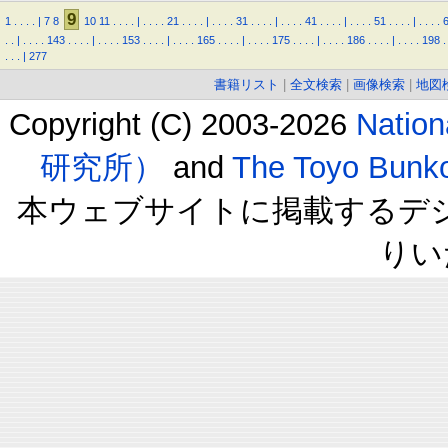
9
1
.
.
.
.
|
7
8
10
11
.
.
.
.
|
.
.
.
.
21
.
.
.
.
|
.
.
.
.
31
.
.
.
.
|
.
.
.
.
41
.
.
.
.
|
.
.
.
.
51
.
.
.
.
|
.
.
.
.
.
.
|
.
.
.
.
143
.
.
.
.
|
.
.
.
.
153
.
.
.
.
|
.
.
.
.
165
.
.
.
.
|
.
.
.
.
175
.
.
.
.
|
.
.
.
.
186
.
.
.
.
|
.
.
.
.
198
.
.
.
.
|
277
書籍リスト
|
全文検索
|
画像検索
|
地図
Copyright (C) 2003-2026
Natio
研究所）
and
The Toyo B
本ウェブサイトに掲載するデ
りい