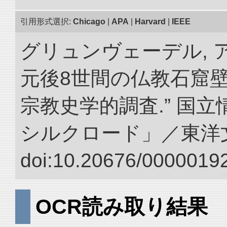
引用形式選択:
Chicago
|
APA
|
Harvard
|
IEEE
グリュンヴェーデル, ア
元後8世間の仏教石窟
宗教史学的調査.” 国
シルクロード」／東洋
doi:10.20676/00000192
OCR読み取り結果