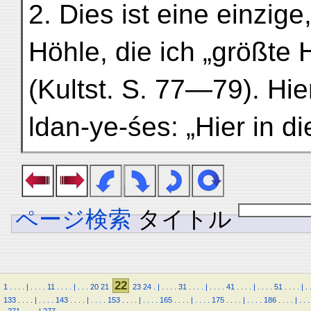
2. Dies ist eine einzig
Höhle, die ich „größte
(Kultst. S. 77—79). Hie
ldan-ye-śes: „Hier in d
ページ検索
タイトル
22
1
.
.
.
.
|
.
.
.
.
11
.
.
.
.
|
.
.
.
20
21
23
24
.
|
.
.
.
.
31
.
.
.
.
|
.
.
.
.
41
.
.
.
.
|
.
.
.
.
51
.
.
.
.
|
.
133
.
.
.
.
|
.
.
.
.
143
.
.
.
.
|
.
.
.
.
153
.
.
.
.
|
.
.
.
.
165
.
.
.
.
|
.
.
.
.
175
.
.
.
.
|
.
.
.
.
186
.
.
.
.
|
.
.
.