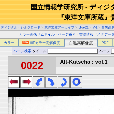
国立情報学研究所 - ディ
『東洋文庫所蔵』
ディジタル・シルクロード
>
東洋文庫アーカイブ
>
LFa-21
>
V-1
>
白黒高
カラー画像サムネイル
-
ページ番号
-
書誌情報（メタデー
カラー
IIIFカラー高解像度
白黒高解像度
PDF
ページ検索
タイトル
ページ
Alt-Kutscha : vol.1
0022