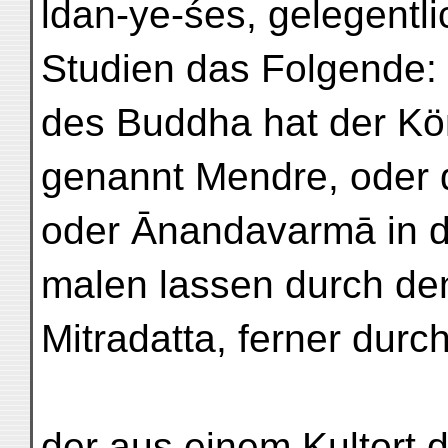
ldan-ye-śes, gelegentli
Studien das Folgende:
des Buddha hat der Kö
genannt Mendre, oder d
oder Ānandavarmā in d
malen lassen durch de
Mitradatta, ferner dur
der aus einem Kultort d