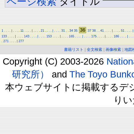
ページ検索
タイトル
36
1
.
.
.
.
|
.
.
.
.
11
.
.
.
.
|
.
.
.
.
21
.
.
.
.
|
.
.
.
.
31
.
.
34
35
37
38
.
.
41
.
.
.
.
|
.
.
.
.
51
.
.
.
.
|
133
.
.
.
.
|
.
.
.
.
143
.
.
.
.
|
.
.
.
.
153
.
.
.
.
|
.
.
.
.
165
.
.
.
.
|
.
.
.
.
175
.
.
.
.
|
.
.
.
.
186
.
.
.
.
|
.
.
.
.
271
.
.
.
.
|
277
書籍リスト
|
全文検索
|
画像検索
|
地図
Copyright (C) 2003-2026
Natio
研究所）
and
The Toyo B
本ウェブサイトに掲載するデ
りい