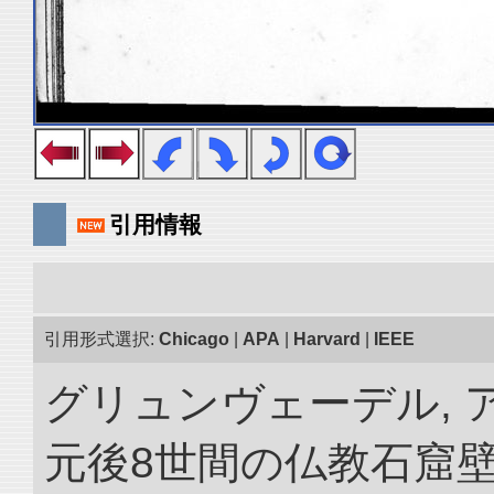
引用情報
引用形式選択:
Chicago
|
APA
|
Harvard
|
IEEE
グリュンヴェーデル, ア
元後8世間の仏教石窟