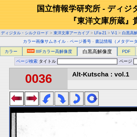
国立情報学研究所 - ディ
『東洋文庫所蔵』
ディジタル・シルクロード
>
東洋文庫アーカイブ
>
LFa-21
>
V-1
>
白黒高
カラー画像サムネイル
-
ページ番号
-
書誌情報（メタデー
カラー
IIIFカラー高解像度
白黒高解像度
PDF
ページ検索
タイトル
ページ
Alt-Kutscha : vol.1
0036