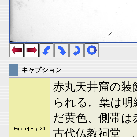
キャプション
赤丸天井窟の装
られる。葉は明
だ黄色、側帯は
[Figure] Fig. 24.
古代仏教祠堂』