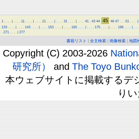
45
1
.
.
.
.
|
.
.
.
.
11
.
.
.
.
|
.
.
.
.
21
.
.
.
.
|
.
.
.
.
31
.
.
.
.
|
.
.
.
.
41
.
43
44
46
47
.
.
.
51
.
.
.
.
|
133
.
.
.
.
|
.
.
.
.
143
.
.
.
.
|
.
.
.
.
153
.
.
.
.
|
.
.
.
.
165
.
.
.
.
|
.
.
.
.
175
.
.
.
.
|
.
.
.
.
186
.
.
.
.
|
.
.
.
.
271
.
.
.
.
|
277
書籍リスト
|
全文検索
|
画像検索
|
地図
Copyright (C) 2003-2026
Natio
研究所）
and
The Toyo B
本ウェブサイトに掲載するデ
りい