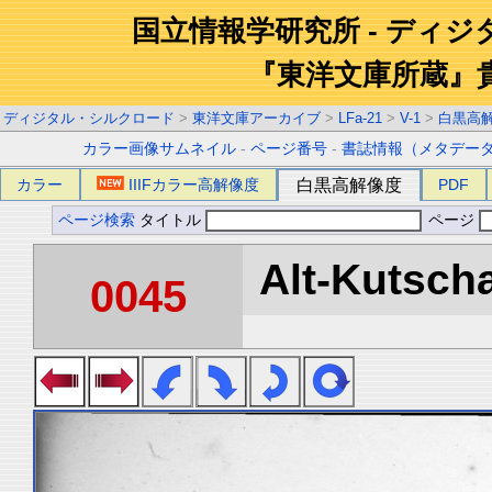
国立情報学研究所 - ディ
『東洋文庫所蔵』
ディジタル・シルクロード
>
東洋文庫アーカイブ
>
LFa-21
>
V-1
>
白黒高
カラー画像サムネイル
-
ページ番号
-
書誌情報（メタデー
カラー
IIIFカラー高解像度
白黒高解像度
PDF
ページ検索
タイトル
ページ
Alt-Kutscha
0045