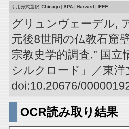
引用形式選択:
Chicago
|
APA
|
Harvard
|
IEEE
グリュンヴェーデル, ア
元後8世間の仏教石窟
宗教史学的調査.” 国
シルクロード」／東洋
doi:10.20676/00000192
OCR読み取り結果