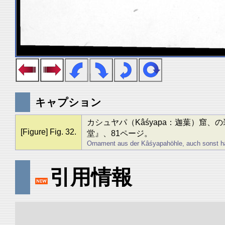
キャプション
カシュヤパ（Kâśyapa：迦葉）窟
[Figure] Fig. 32.
堂』、81ページ。
Ornament aus der Kâśyapahöhle, auch sonst häu
引用情報