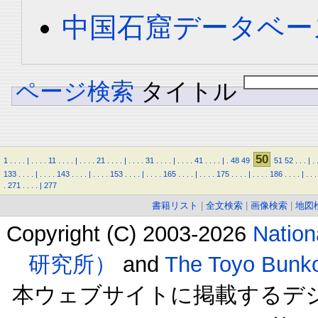
中国石窟データベース 
ページ検索
タイトル
50
1
.
.
.
.
|
.
.
.
.
11
.
.
.
.
|
.
.
.
.
21
.
.
.
.
|
.
.
.
.
31
.
.
.
.
|
.
.
.
.
41
.
.
.
.
|
.
48
49
51
52
.
.
.
|
.
133
.
.
.
.
|
.
.
.
.
143
.
.
.
.
|
.
.
.
.
153
.
.
.
.
|
.
.
.
.
165
.
.
.
.
|
.
.
.
.
175
.
.
.
.
|
.
.
.
.
186
.
.
.
.
|
.
.
.
.
271
.
.
.
.
|
277
書籍リスト
|
全文検索
|
画像検索
|
地図
Copyright (C) 2003-2026
Natio
研究所）
and
The Toyo B
本ウェブサイトに掲載するデ