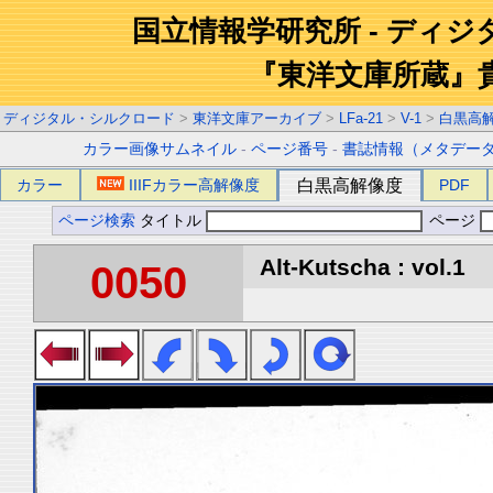
国立情報学研究所 - ディ
『東洋文庫所蔵』
ディジタル・シルクロード
>
東洋文庫アーカイブ
>
LFa-21
>
V-1
>
白黒高
カラー画像サムネイル
-
ページ番号
-
書誌情報（メタデー
カラー
IIIFカラー高解像度
白黒高解像度
PDF
ページ検索
タイトル
ページ
Alt-Kutscha : vol.1
0050