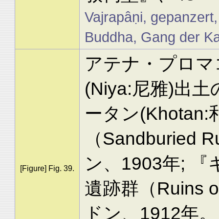
Vajrapâṇi, gepanzert,
Buddha, Gang der Kam
アテナ・プロマ
(Niya:尼雅)出
ータン(Khota
（Sandburied 
ン、1903年; 
[Figure] Fig. 39.
遺跡群（Ruins of
ドン、1912年。