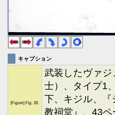
キャプション
武装したヴァジュラ
士）、タイプ1
下、キジル、『
[Figure] Fig. 38.
教祠堂』、43ペ