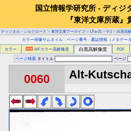
国立情報学研究所 - ディ
『東洋文庫所蔵』
ディジタル・シルクロード
>
東洋文庫アーカイブ
>
LFa-21
>
V-1
>
白黒高
カラー画像サムネイル
-
ページ番号
-
書誌情報（メタデー
カラー
IIIFカラー高解像度
白黒高解像度
PDF
ページ検索
タイトル
ページ
Alt-Kutscha
0060