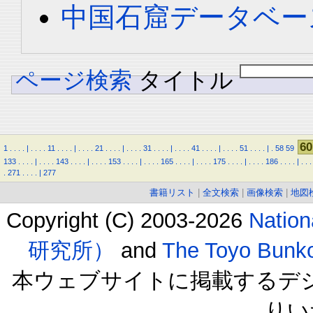
中国石窟データベース 
ページ検索
タイトル
60
1
.
.
.
.
|
.
.
.
.
11
.
.
.
.
|
.
.
.
.
21
.
.
.
.
|
.
.
.
.
31
.
.
.
.
|
.
.
.
.
41
.
.
.
.
|
.
.
.
.
51
.
.
.
.
|
.
58
59
133
.
.
.
.
|
.
.
.
.
143
.
.
.
.
|
.
.
.
.
153
.
.
.
.
|
.
.
.
.
165
.
.
.
.
|
.
.
.
.
175
.
.
.
.
|
.
.
.
.
186
.
.
.
.
|
.
.
.
.
271
.
.
.
.
|
277
書籍リスト
|
全文検索
|
画像検索
|
地図
Copyright (C) 2003-2026
Natio
研究所）
and
The Toyo B
本ウェブサイトに掲載するデ
りい