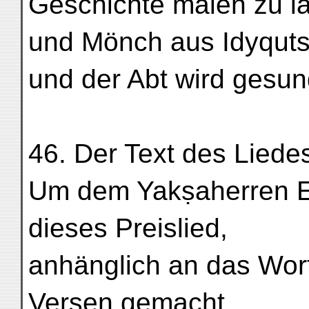
Geschichte malen zu la
und Mönch aus Idyqutsäh
und der Abt wird gesun
46. Der Text des Liedes l
Um dem Yakṣaherren E
dieses Preislied,
anhänglich an das Wort
Versen gemacht.