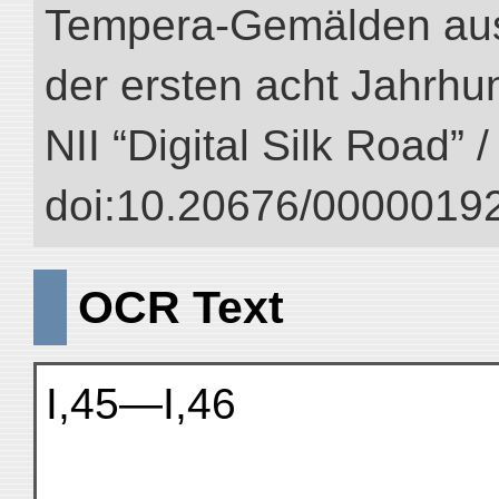
Tempera-Gemälden aus
der ersten acht Jahrhun
NII “Digital Silk Road” 
doi:10.20676/00000192
OCR Text
I,45—I,46