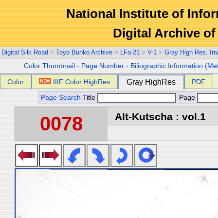
National Institute of Info
Digital Archive 
Digital Silk Road
>
Toyo Bunko Archive
>
LFa-21
>
V-1
>
Gray High Res. Im
Color Thumbnail
-
Page Number
-
Biliographic Information (Me
Color
IIIF Color HighRes
Gray HighRes
PDF
Page Search
Title
Page
Alt-Kutscha : vol.1
0078