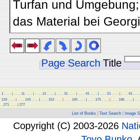
Turfan und Umgebung; f
das Material bei Georg
Page Search
Title
1
.
.
.
.
|
.
.
.
.
11
.
.
.
.
|
.
.
.
.
21
.
.
.
.
|
.
.
.
.
31
.
.
.
.
|
.
.
.
.
41
.
.
.
.
|
.
.
.
.
51
.
.
.
.
|
.
.
.
.
61
.
.
.
.
133
.
.
.
.
|
.
.
.
.
143
.
.
.
.
|
.
.
.
.
153
.
.
.
.
|
.
.
.
.
165
.
.
.
.
|
.
.
.
.
175
.
.
.
.
|
.
.
.
.
186
.
.
.
.
|
.
.
.
.
271
.
.
.
.
|
277
List of Books
|
Text Search
|
Image S
Copyright (C) 2003-2026
Nati
Toyo Bunko
.