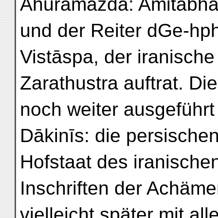
Ahuramazdā: Amitābha,
und der Reiter dGe-hph
Vistāspa, der iranische
Zarathustra auftrat. D
noch weiter ausgeführt
Dākinīs: die persischen
Hofstaat des iranische
Inschriften der Achäme
vielleicht später mit a