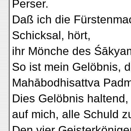
Perser.
Daß ich die Fürstenmac
Schicksal, hört,
ihr Mönche des Śākya
So ist mein Gelöbnis, 
Mahābodhisattva Padm
Dies Gelöbnis haltend,
auf mich, alle Schuld zu
Den vier Geisterkönige