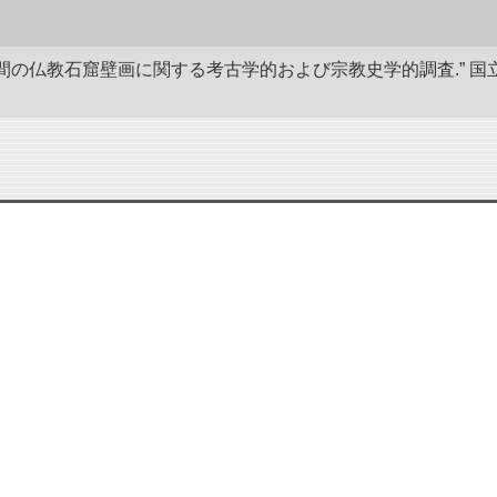
後8世間の仏教石窟壁画に関する考古学的および宗教史学的調査.”