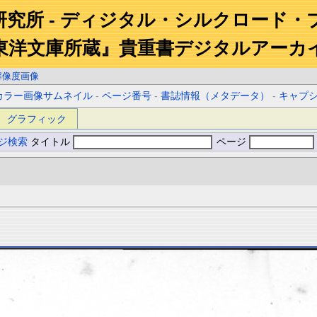
研究所 - ディジタル・シルクロード・
東洋文庫所蔵』貴重書デジタルアーカ
解像度画像
カラー画像サムネイル
-
ページ番号
-
書誌情報（メタデータ）
-
キャプ
グラフィック
ジ検索
タイトル
ページ