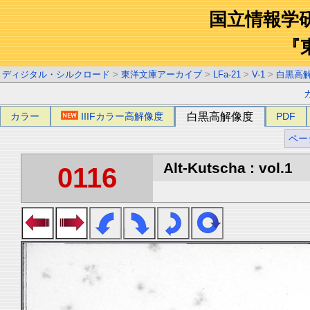
国立情報学
『
ディジタル・シルクロード
>
東洋文庫アーカイブ
>
LFa-21
>
V-1
>
白黒高
カラー
IIIFカラー高解像度
白黒高解像度
PDF
ペー
Alt-Kutscha : vol.1
0116