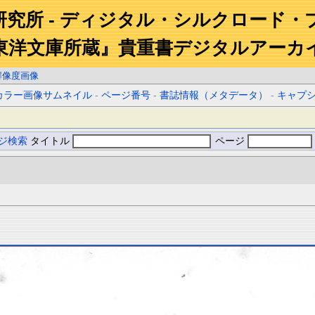
研究所 - ディジタル・シルクロード・
東洋文庫所蔵』貴重書デジタルアーカ
解像度画像
カラー画像サムネイル
-
ページ番号
-
書誌情報（メタデータ）
-
キャプ
ジ検索
タイトル
ページ