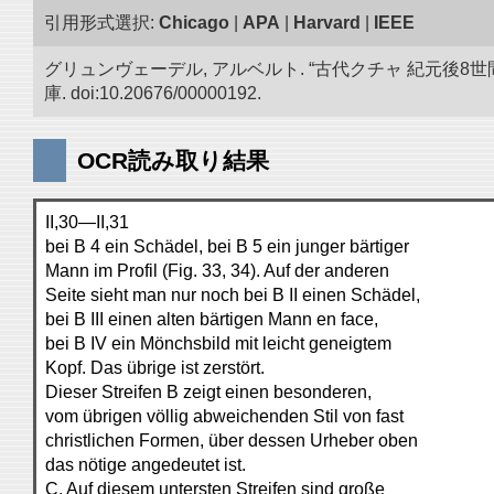
引用形式選択:
Chicago
|
APA
|
Harvard
|
IEEE
グリュンヴェーデル, アルベルト. “古代クチャ 紀元
庫. doi:10.20676/00000192.
OCR読み取り結果
II,30—II,31
bei B 4 ein Schädel, bei B 5 ein junger bärtiger
Mann im Profil (Fig. 33, 34). Auf der anderen
Seite sieht man nur noch bei B II einen Schädel,
bei B III einen alten bärtigen Mann en face,
bei B IV ein Mönchsbild mit leicht geneigtem
Kopf. Das übrige ist zerstört.
Dieser Streifen B zeigt einen besonderen,
vom übrigen völlig abweichenden Stil von fast
christlichen Formen, über dessen Urheber oben
das nötige angedeutet ist.
C. Auf diesem untersten Streifen sind große