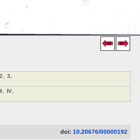
2、3。
、IV。
doi:
10.20676/00000192