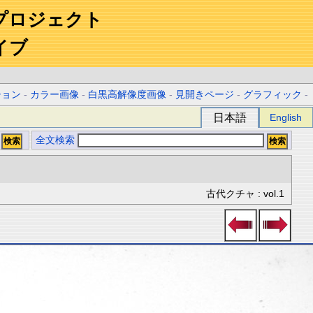
プロジェクト
イブ
ション
-
カラー画像
-
白黒高解像度画像
-
見開きページ
-
グラフィック
-
日本語
English
全文検索
古代クチャ : vol.1