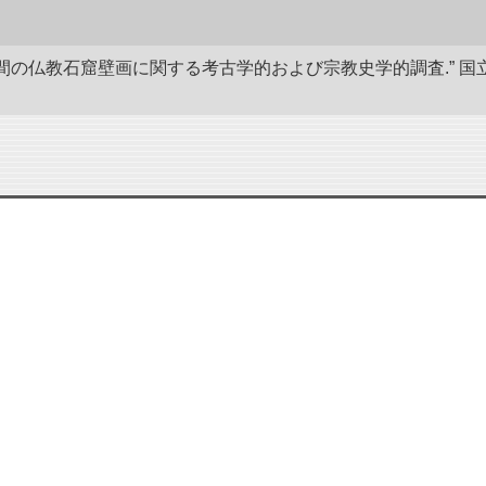
後8世間の仏教石窟壁画に関する考古学的および宗教史学的調査.”