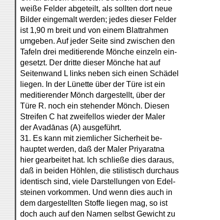
weiße Felder abgeteilt, als sollten dort neue
Bilder eingemalt werden; jedes dieser Felder
ist 1,90 m breit und von einem Blattrahmen
umgeben. Auf jeder Seite sind zwischen den
Tafeln drei meditierende Mönche einzeln ein-
gesetzt. Der dritte dieser Mönche hat auf
Seitenwand L links neben sich einen Schädel
liegen. In der Lünette über der Türe ist ein
meditierender Mönch dargestellt, über der
Türe R. noch ein stehender Mönch. Diesen
Streifen C hat zweifellos wieder der Maler
der Avadānas (A) ausgeführt.
31. Es kann mit ziemlicher Sicherheit be-
hauptet werden, daß der Maler Priyaratna
hier gearbeitet hat. Ich schließe dies daraus,
daß in beiden Höhlen, die stilistisch durchaus
identisch sind, viele Darstellungen von Edel-
steinen vorkommen. Und wenn dies auch in
dem dargestellten Stoffe liegen mag, so ist
doch auch auf den Namen selbst Gewicht zu