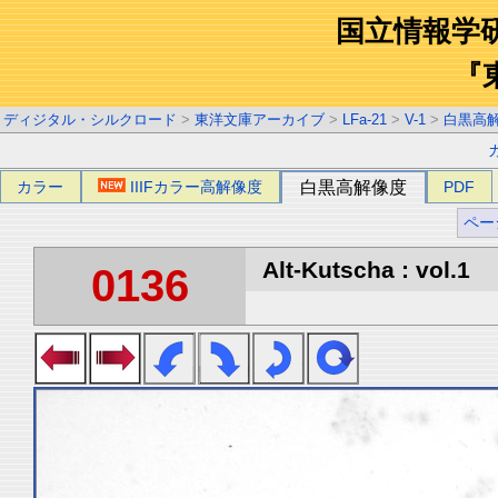
国立情報学
『
ディジタル・シルクロード
>
東洋文庫アーカイブ
>
LFa-21
>
V-1
>
白黒高
カラー
IIIFカラー高解像度
白黒高解像度
PDF
ペー
Alt-Kutscha : vol.1
0136