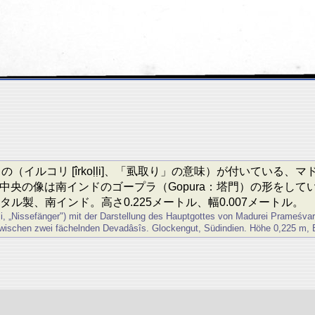
ほどくもの（イルコリ [îrkoḷḷi]、「虱取り」の意味）が付いている
いる。中央の像は南インドのゴープラ（Gopura：塔門）の形を
メタル製、南インド。高さ0.225メートル、幅0.007メートル。
i, „Nissefänger") mit der Darstellung des Hauptgottes von Madurei Prameśvar
 zwischen zwei fächelnden Devadâsîs. Glockengut, Südindien. Höhe 0,225 m, 