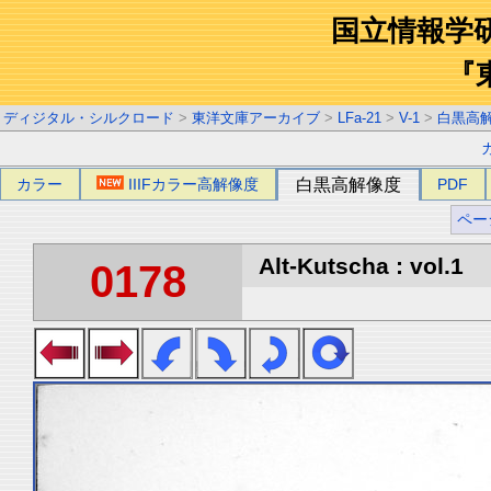
国立情報学
『
ディジタル・シルクロード
>
東洋文庫アーカイブ
>
LFa-21
>
V-1
>
白黒高
カラー
IIIFカラー高解像度
白黒高解像度
PDF
ペー
Alt-Kutscha : vol.1
0178