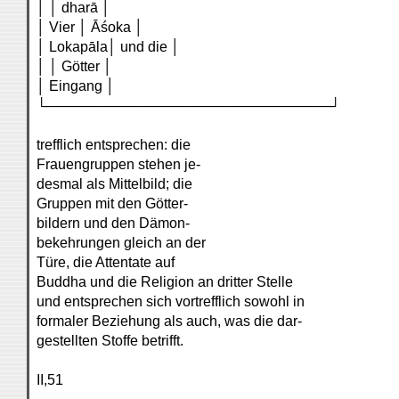
│ │ dharā │
│ Vier │ Āśoka │
│ Lokapāla│ und die │
│ │ Götter │
│ Eingang │
└─────────────────────────────┘
trefflich entsprechen: die
Frauengruppen stehen je-
desmal als Mittelbild; die
Gruppen mit den Götter-
bildern und den Dämon-
bekehrungen gleich an der
Türe, die Attentate auf
Buddha und die Religion an dritter Stelle
und entsprechen sich vortrefflich sowohl in
formaler Beziehung als auch, was die dar-
gestellten Stoffe betrifft.
II,51