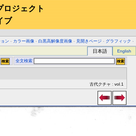
プロジェクト
イブ
ション
-
カラー画像
-
白黒高解像度画像
-
見開きページ
-
グラフィック
-
日本語
English
全文検索
古代クチャ : vol.1