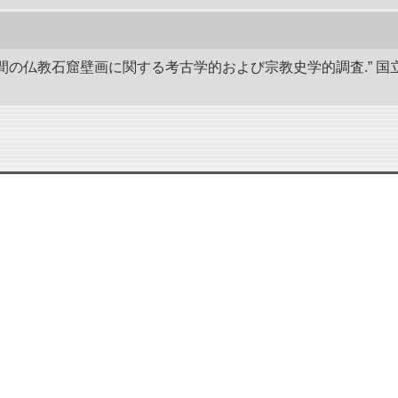
後8世間の仏教石窟壁画に関する考古学的および宗教史学的調査.”