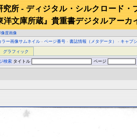
研究所 - ディジタル・シルクロード・
東洋文庫所蔵』貴重書デジタルアーカ
解像度画像
カラー画像サムネイル
-
ページ番号
-
書誌情報（メタデータ）
-
キャプ
グラフィック
ジ検索
タイトル
ページ