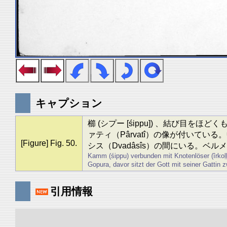
キャプション
櫛 (シプー [śippu]) 、結び目を
ァティ（Pârvatî）の像が付いて
[Figure] Fig. 50.
シス（Dvadâsîs）の間にいる。ベル
Kamm (śippu) verbunden mit Knotenlöser (îrkoḷḷ
Gopura, davor sitzt der Gott mit seiner Gattin
引用情報