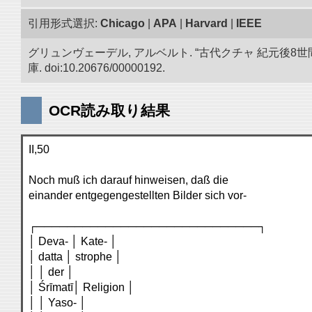
引用形式選択:
Chicago
|
APA
|
Harvard
|
IEEE
グリュンヴェーデル, アルベルト. “古代クチャ 紀元
庫. doi:10.20676/00000192.
OCR読み取り結果
II,50
Noch muß ich darauf hinweisen, daß die
einander entgegengestellten Bilder sich vor-
┌─────────────────────────────┐
│ Deva- │ Kate- │
│ datta │ strophe │
│ │ der │
│ Śrīmatī│ Religion │
│ │ Yaso- │