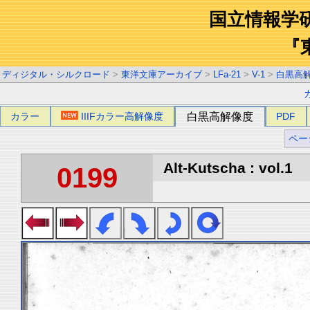
国立情報学
『
ディジタル・シルクロード
>
東洋文庫アーカイブ
>
LFa-21
>
V-1
>
白黒高
カラー
IIIFカラー高解像度
白黒高解像度
PDF
ペー
Alt-Kutscha : vol.1
0199