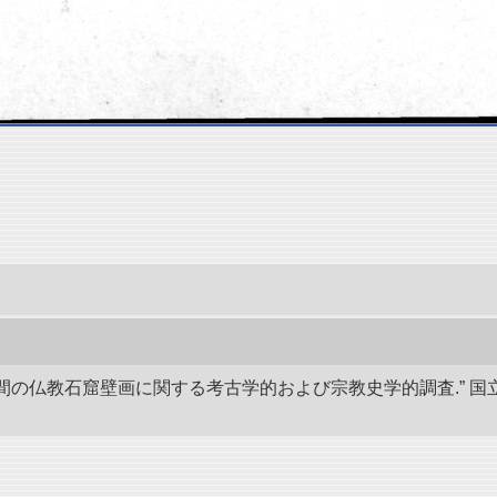
後8世間の仏教石窟壁画に関する考古学的および宗教史学的調査.”