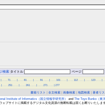
ジ検索
タイトル
ページ
|
.
.
.
.
71
.
.
.
.
|
.
.
.
.
81
.
.
.
.
|
.
.
.
.
91
.
.
.
.
|
.
.
.
.
101
.
.
.
.
|
.
.
.
.
112
.
.
.
.
|
.
.
.
.
123
.
.
.
.
|
.
.
|
.
.
.
.
251
.
.
.
.
|
.
.
.
.
261
.
.
.
.
|
.
.
.
.
271
.
.
.
.
|
277
書籍リスト
|
全文検索
|
画像検索
|
地図検索
|
著者リス
ional Institute of Informatics（国立情報学研究所）
and
The Toyo Bunko（
ウェブサイトに掲載するデジタル文化資源の無断転載は固くお断りいたしま