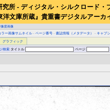
研究所 - ディジタル・シルクロード・
東洋文庫所蔵』貴重書デジタルアーカ
解像度画像
カラー画像サムネイル
-
ページ番号
-
書誌情報（メタデータ）
-
キャプ
グラフィック
ジ検索
タイトル
ページ