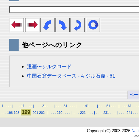
他ページへのリンク
遷画〜シルクロード
中国石窟データベース - キジル石窟 - 61
ペー
1
.
.
.
.
|
.
.
.
.
11
.
.
.
.
|
.
.
.
.
21
.
.
.
.
|
.
.
.
.
31
.
.
.
.
|
.
.
.
.
41
.
.
.
.
|
.
.
.
.
51
.
.
.
.
|
.
.
.
.
61
.
.
.
.
199
.
.
.
196
198
201
202
.
|
.
.
.
.
210
.
.
.
.
|
.
.
.
.
221
.
.
.
.
|
.
.
.
.
231
.
.
.
.
|
.
.
.
.
241
.
.
.
Copyright (C) 2003-2026
Nat
本