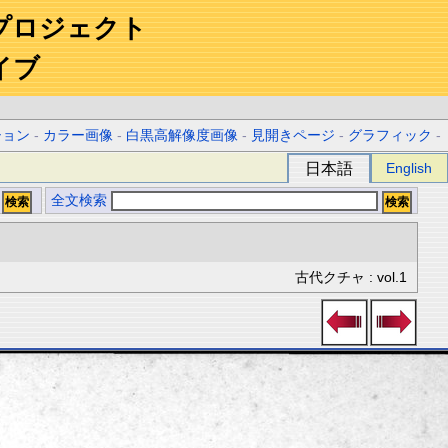
プロジェクト
イブ
ション
-
カラー画像
-
白黒高解像度画像
-
見開きページ
-
グラフィック
-
日本語
English
全文検索
古代クチャ : vol.1