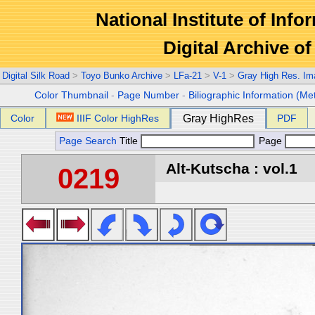
National Institute of Info
Digital Archive 
Digital Silk Road
>
Toyo Bunko Archive
>
LFa-21
>
V-1
>
Gray High Res. Im
Color Thumbnail
-
Page Number
-
Biliographic Information (Me
Color
IIIF Color HighRes
Gray HighRes
PDF
Page Search
Title
Page
Alt-Kutscha : vol.1
0219