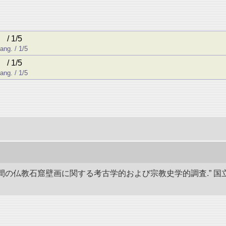
/ 1/5
ang. / 1/5
/ 1/5
ang. / 1/5
後8世間の仏教石窟壁画に関する考古学的および宗教史学的調査.”