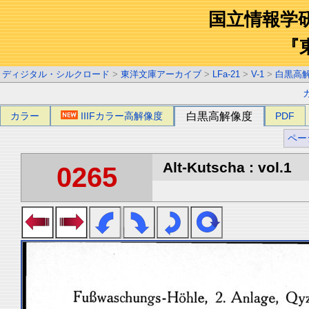
国立情報学
『
ディジタル・シルクロード
>
東洋文庫アーカイブ
>
LFa-21
>
V-1
>
白黒高
カラー
IIIFカラー高解像度
白黒高解像度
PDF
ペー
Alt-Kutscha : vol.1
0265