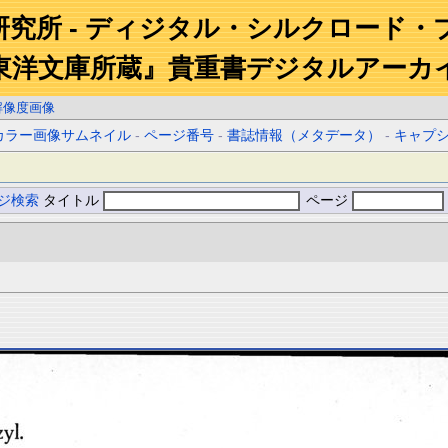
研究所 - ディジタル・シルクロード・
東洋文庫所蔵』貴重書デジタルアーカ
解像度画像
カラー画像サムネイル
-
ページ番号
-
書誌情報（メタデータ）
-
キャプ
ジ検索
タイトル
ページ