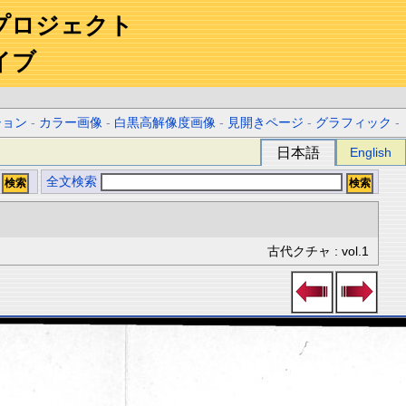
プロジェクト
イブ
ション
-
カラー画像
-
白黒高解像度画像
-
見開きページ
-
グラフィック
-
日本語
English
全文検索
古代クチャ : vol.1