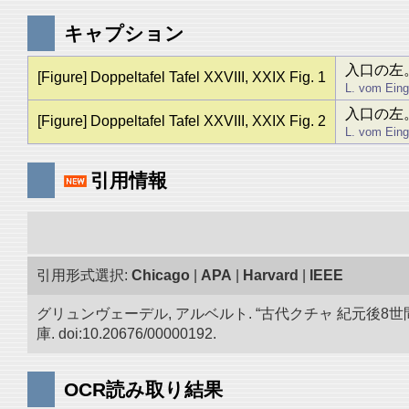
キャプション
入口の左。 
[Figure] Doppeltafel Tafel XXVIII, XXIX Fig. 1
L. vom Eing
入口の左。 
[Figure] Doppeltafel Tafel XXVIII, XXIX Fig. 2
L. vom Eing
引用情報
引用形式選択:
Chicago
|
APA
|
Harvard
|
IEEE
グリュンヴェーデル, アルベルト. “古代クチャ 紀元
庫. doi:10.20676/00000192.
OCR読み取り結果