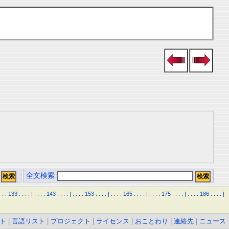
全文検索
.
.
.
133
.
.
.
.
|
.
.
.
.
143
.
.
.
.
|
.
.
.
.
153
.
.
.
.
|
.
.
.
.
165
.
.
.
.
|
.
.
.
.
175
.
.
.
.
|
.
.
.
.
186
.
.
.
.
|
ト
|
言語リスト
|
プロジェクト
|
ライセンス
|
おことわり
|
連絡先
|
ニュース