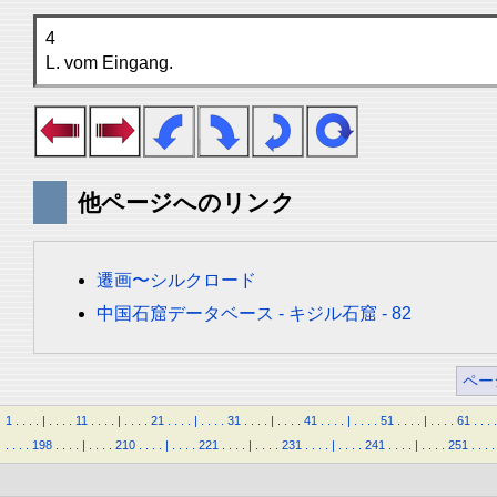
4
L. vom Eingang.
他ページへのリンク
遷画〜シルクロード
中国石窟データベース - キジル石窟 - 82
ペー
1
.
.
.
.
|
.
.
.
.
11
.
.
.
.
|
.
.
.
.
21
.
.
.
.
|
.
.
.
.
31
.
.
.
.
|
.
.
.
.
41
.
.
.
.
|
.
.
.
.
51
.
.
.
.
|
.
.
.
.
61
.
.
.
.
.
.
.
.
198
.
.
.
.
|
.
.
.
.
210
.
.
.
.
|
.
.
.
.
221
.
.
.
.
|
.
.
.
.
231
.
.
.
.
|
.
.
.
.
241
.
.
.
.
|
.
.
.
.
251
.
.
.
.