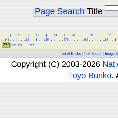
Page Search
Title
1
.
.
.
.
|
.
.
.
.
11
.
.
.
.
|
.
.
.
.
21
.
.
.
.
|
.
.
.
.
31
.
.
.
.
|
.
.
.
.
41
.
.
.
.
|
.
.
.
.
51
.
.
.
.
|
.
.
.
.
61
.
.
.
.
.
.
143
.
.
.
.
|
.
.
.
.
153
.
.
.
.
|
.
.
.
.
165
.
.
.
.
|
.
.
.
.
175
.
.
.
.
|
.
.
.
.
186
.
.
.
.
|
.
.
.
.
198
.
.
.
.
|
.
270
271
272
.
.
.
|
277
List of Books
|
Text Search
|
Image S
Copyright (C) 2003-2026
Nati
Toyo Bunko
.