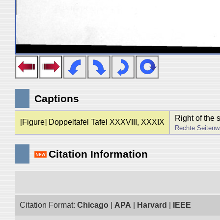
Captions
Right of the 
[Figure] Doppeltafel Tafel XXXVIII, XXXIX
Rechte Seitenwa
Citation Information
Citation Format:
Chicago
|
APA
|
Harvard
|
IEEE