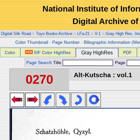
National Institute of Info
Digital Archive 
Digital Silk Road
>
Toyo Bunko Archive
>
LFa-21
>
V-1
>
Gray High Res. Im
Color Thumbnail
-
Page Number
-
Biliographic Information (Me
Color
IIIF Color HighRes
Gray HighRes
PDF
Page Search
Title
Page
Alt-Kutscha : vol.1
0270