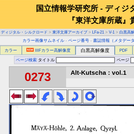
国立情報学研究所 - ディ
『東洋文庫所蔵』
ディジタル・シルクロード
>
東洋文庫アーカイブ
>
LFa-21
>
V-1
>
白黒高
カラー画像サムネイル
-
ページ番号
-
書誌情報（メタデー
カラー
IIIFカラー高解像度
白黒高解像度
PDF
ページ検索
タイトル
ページ
Alt-Kutscha : vol.1
0273