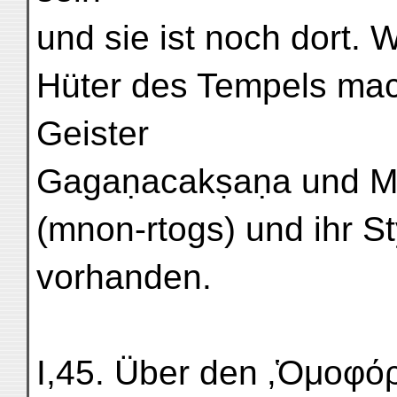
und sie ist noch dort. 
Hüter des Tempels mac
Geister
Gagaṇacakṣaṇa und Ma
(mnon-rtogs) und ihr St
vorhanden.
I,45. Über den ‚Ὁμοφόρο