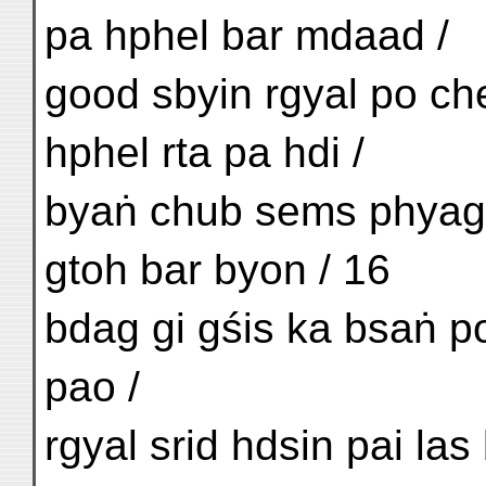
pa hphel bar mdaad /
good sbyin rgyal po ch
hphel rta pa hdi /
byaṅ chub sems phyag n
gtoh bar byon / 16
bdag gi gśis ka bsaṅ po
pao /
rgyal srid hdsin pai la