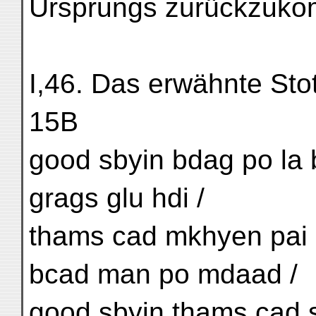
Ursprungs zurückzuko
I,46. Das erwähnte Stot
15B
good sbyin bdag po la b
grags glu hdi /
thams cad mkhyen pai b
bcad man po mdaad /
good sbyin thams cad s