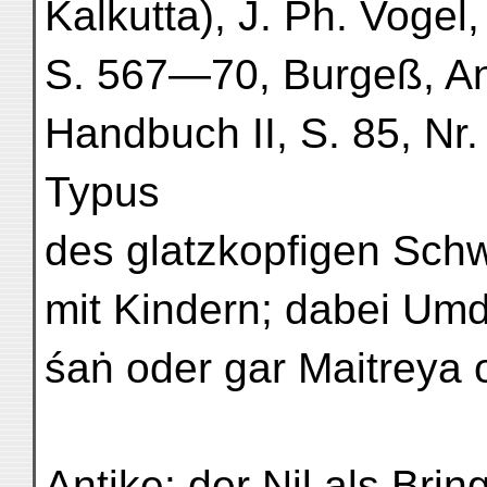
Kalkutta), J. Ph. Vogel,
S. 567—70, Burgeß, Anc.
Handbuch II, S. 85, Nr.
Typus
des glatzkopfigen Schw
mit Kindern; dabei Um
śaṅ oder gar Maitreya 
Antike: der Nil als Bri