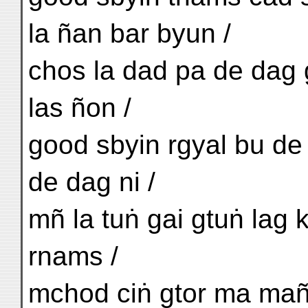
la ñan bar byun /
chos la dad pa de dag 
las ñon /
good sbyin rgyal bu de 
de dag ni /
mñ la tuṅ gai gtuṅ lag 
rnams /
mchod ciṅ gtor ma mañ