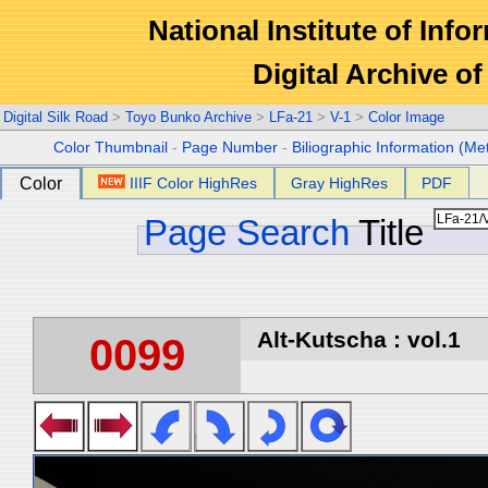
National Institute of Info
Digital Archive 
Digital Silk Road
>
Toyo Bunko Archive
>
LFa-21
>
V-1
>
Color Image
Color Thumbnail
-
Page Number
-
Biliographic Information (Me
Color
IIIF Color HighRes
Gray HighRes
PDF
Page Search
Title
Alt-Kutscha : vol.1
0099