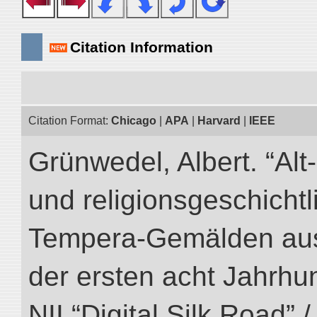
Citation Information
Citation Format:
Chicago
|
APA
|
Harvard
|
IEEE
Grünwedel, Albert. “Al
und religionsgeschicht
Tempera-Gemälden aus
der ersten acht Jahrhun
NII “Digital Silk Road” 