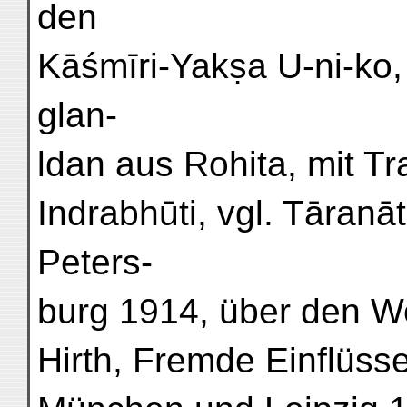
den
Kāśmīri-Yakṣa U-ni-ko
glan-
ldan aus Rohita, mit Tr
Indrabhūti, vgl. Tāranā
Peters-
burg 1914, über den Wei
Hirth, Fremde Einflüss