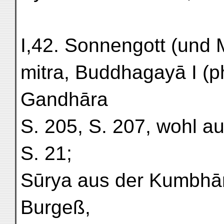
I,42. Sonnengott (und 
mitra, Buddhagayā I (ph
Gandhāra
S. 205, S. 207, wohl au
S. 21;
Sūrya aus der Kumbhār
Burgeß,