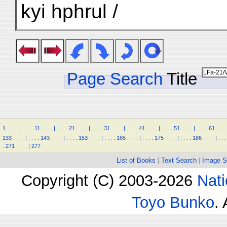
kyi hphrul /
Page Search
Title
1
.
.
.
.
|
.
.
.
.
11
.
.
.
.
|
.
.
.
.
21
.
.
.
.
|
.
.
.
.
31
.
.
.
.
|
.
.
.
.
41
.
.
.
.
|
.
.
.
.
51
.
.
.
.
|
.
.
.
.
61
.
.
.
.
133
.
.
.
.
|
.
.
.
.
143
.
.
.
.
|
.
.
.
.
153
.
.
.
.
|
.
.
.
.
165
.
.
.
.
|
.
.
.
.
175
.
.
.
.
|
.
.
.
.
186
.
.
.
.
|
.
.
.
.
271
.
.
.
.
|
277
List of Books
|
Text Search
|
Image S
Copyright (C) 2003-2026
Nati
Toyo Bunko
.