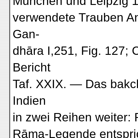
München und Leipzig 18
verwendete Trauben An
Gan-
dhāra I,251, Fig. 127; 
Bericht
Taf. XXIX. — Das bakch
Indien
in zwei Reihen weiter:
Rāma-Legende entspric