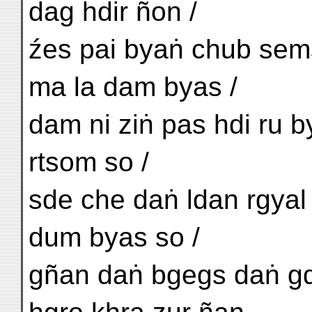
dag hdir ñon /
źes pai byaṅ chub sem
ma la dam byas /
dam ni ziṅ pas hdi ru b
rtsom so /
sde che daṅ ldan rgyal 
dum byas so /
gñan daṅ bgegs daṅ g