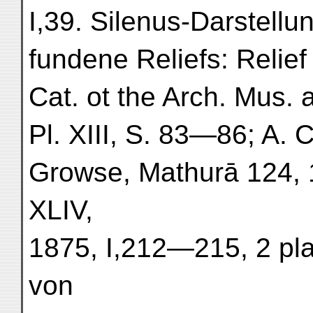
I,39. Silenus-Darstellu
fundene Reliefs: Relief
Cat. ot the Arch. Mus. 
Pl. XIII, S. 83—86; A.
Growse, Mathurā 124, 
XLIV,
1875, I,212—215, 2 pla
von