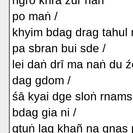
hgro khra zur ñan
po maṅ /
khyim bdag drag tahul 
pa sbran bui sde /
lei daṅ drī ma naṅ du ź
dag gdom /
śā kyai dge sloṅ rnams
bdag gia ni /
gtuṅ lag khañ na gnas