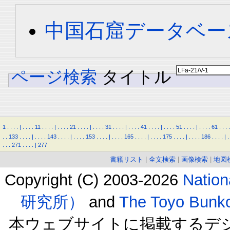
中国石窟データベース 
ページ検索
タイトル
1
.
.
.
.
|
.
.
.
.
11
.
.
.
.
|
.
.
.
.
21
.
.
.
.
|
.
.
.
.
31
.
.
.
.
|
.
.
.
.
41
.
.
.
.
|
.
.
.
.
51
.
.
.
.
|
.
.
.
.
61
.
.
.
.
.
.
133
.
.
.
.
|
.
.
.
.
143
.
.
.
.
|
.
.
.
.
153
.
.
.
.
|
.
.
.
.
165
.
.
.
.
|
.
.
.
.
175
.
.
.
.
|
.
.
.
.
186
.
.
.
.
|
.
.
.
.
271
.
.
.
.
|
277
書籍リスト
|
全文検索
|
画像検索
|
地図
Copyright (C) 2003-2026
Natio
研究所）
and
The Toyo B
本ウェブサイトに掲載するデ