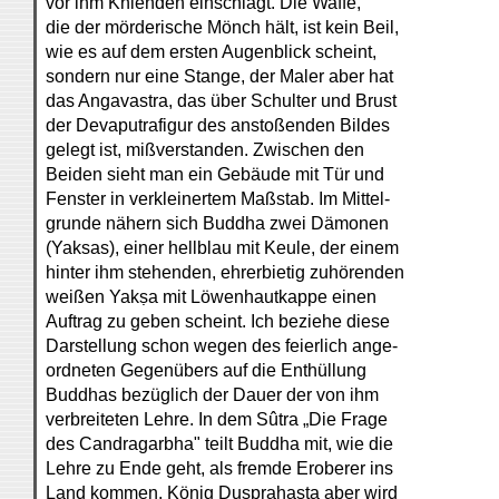
vor ihm Knienden einschlägt. Die Waffe,
die der mörderische Mönch hält, ist kein Beil,
wie es auf dem ersten Augenblick scheint,
sondern nur eine Stange, der Maler aber hat
das Angavastra, das über Schulter und Brust
der Devaputrafigur des anstoßenden Bildes
gelegt ist, mißverstanden. Zwischen den
Beiden sieht man ein Gebäude mit Tür und
Fenster in verkleinertem Maßstab. Im Mittel-
grunde nähern sich Buddha zwei Dämonen
(Yaksas), einer hellblau mit Keule, der einem
hinter ihm stehenden, ehrerbietig zuhörenden
weißen Yakṣa mit Löwenhautkappe einen
Auftrag zu geben scheint. Ich beziehe diese
Darstellung schon wegen des feierlich ange-
ordneten Gegenübers auf die Enthüllung
Buddhas bezüglich der Dauer der von ihm
verbreiteten Lehre. In dem Sûtra „Die Frage
des Candragarbha" teilt Buddha mit, wie die
Lehre zu Ende geht, als fremde Eroberer ins
Land kommen. König Duṣprahasta aber wird