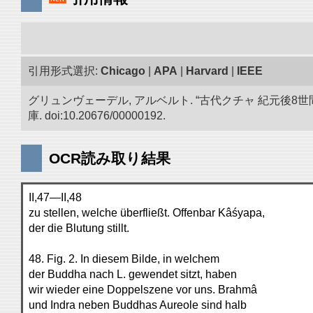
引用形式選択:
Chicago
|
APA
|
Harvard
|
IEEE
グリュンヴェーデル, アルベルト. “古代クチャ 紀元
庫. doi:10.20676/00000192.
OCR読み取り結果
II,47—II,48
zu stellen, welche überfließt. Offenbar Kâśyapa,
der die Blutung stillt.
48. Fig. 2. In diesem Bilde, in welchem
der Buddha nach L. gewendet sitzt, haben
wir wieder eine Doppelszene vor uns. Brahmâ
und Indra neben Buddhas Aureole sind halb