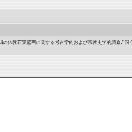
後8世間の仏教石窟壁画に関する考古学的および宗教史学的調査.”