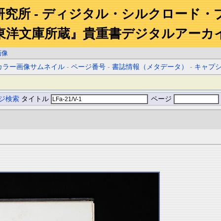
研究所 - ディジタル・シルクロード・
東洋文庫所蔵』貴重書デジタルアーカ
画像
カラー画像サムネイル
-
ページ番号
-
書誌情報（メタデータ）
-
キャプ
ジ検索
タイトル
ページ