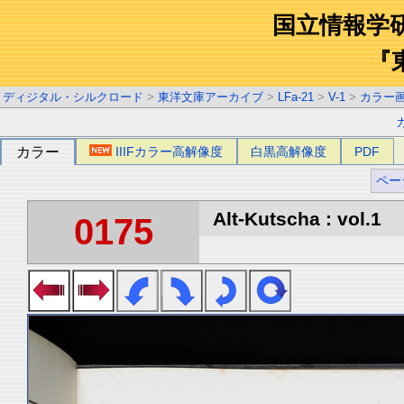
国立情報学
『
ディジタル・シルクロード
>
東洋文庫アーカイブ
>
LFa-21
>
V-1
>
カラー
カラー
IIIFカラー高解像度
白黒高解像度
PDF
ペー
Alt-Kutscha : vol.1
0175