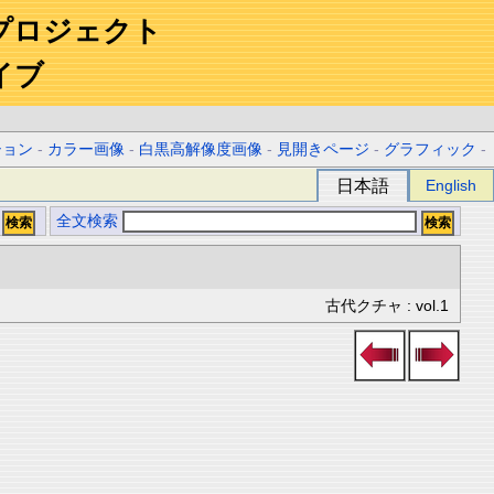
プロジェクト
イブ
ション
-
カラー画像
-
白黒高解像度画像
-
見開きページ
-
グラフィック
-
日本語
English
全文検索
古代クチャ : vol.1