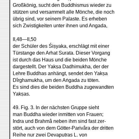
Großkönig, sucht den Buddhismus wieder zu
stützen und versammelt alle Mönche, die noch
übrig sind, vor seinem Palaste. Es erheben
sich Zwistigkeiten unter ihnen und Angada,
II,48—II,50
der Schüler des Śiṣyaka, erschlägt mit einer
Türstange den Arhat Surata. Dieser Vorgang
ist durch das Haus und die beiden Mönche
dargestellt. Der Yakṣa Dadhimukha, der der
Lehre Buddhas anhängt, sendet den Yakṣa
Dîrghamukha, um den Aṅgada zu töten.
Es sind dies die beiden Buddha zugewandten
Yakṣas.
49. Fig. 3. In der nächsten Gruppe sieht
man Buddha wieder inmitten von Frauen;
Indra und Brahmâ neben ihm sind fast zer-
stört, auch von dem Götter-Parivâra der dritten
Reihe nur zwei Devaputras L. von