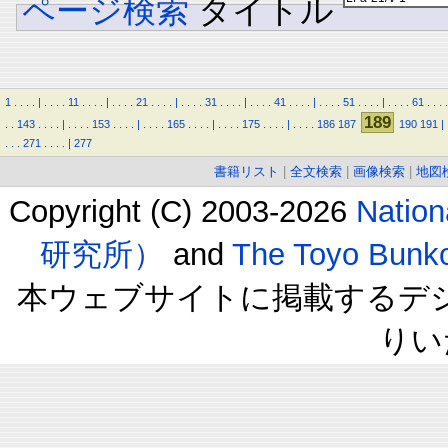
ページ検索
タイトル
1
.
.
.
.
|
.
.
.
.
11
.
.
.
.
|
.
.
.
.
21
.
.
.
.
|
.
.
.
.
31
.
.
.
.
|
.
.
.
.
41
.
.
.
.
|
.
.
.
.
51
.
.
.
.
|
.
.
.
.
61
.
.
.
.
189
.
.
143
.
.
.
.
|
.
.
.
.
153
.
.
.
.
|
.
.
.
.
165
.
.
.
.
|
.
.
.
.
175
.
.
.
.
|
.
.
.
.
186
187
190
191
|
.
.
.
271
.
.
.
.
|
277
書籍リスト
|
全文検索
|
画像検索
|
地図
Copyright (C) 2003-2026
Natio
研究所）
and
The Toyo B
本ウェブサイトに掲載するデ
りい