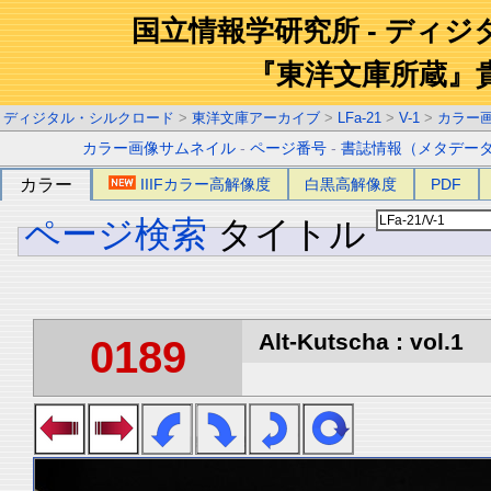
国立情報学研究所 - ディ
『東洋文庫所蔵』
ディジタル・シルクロード
>
東洋文庫アーカイブ
>
LFa-21
>
V-1
>
カラー
カラー画像サムネイル
-
ページ番号
-
書誌情報（メタデー
カラー
IIIFカラー高解像度
白黒高解像度
PDF
ページ検索
タイトル
Alt-Kutscha : vol.1
0189