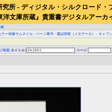
研究所 - ディジタル・シルクロード・
東洋文庫所蔵』貴重書デジタルアーカ
画像
カラー画像サムネイル
-
ページ番号
-
書誌情報（メタデータ）
-
キャプ
ジ検索
タイトル
ページ