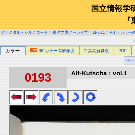
国立情報学
『
ディジタル・シルクロード
>
東洋文庫アーカイブ
>
LFa-21
>
V-1
>
カラー
カラー
IIIFカラー高解像度
白黒高解像度
PDF
ペー
Alt-Kutscha : vol.1
0193