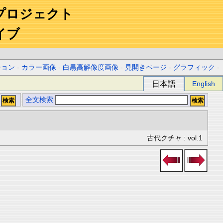
プロジェクト
イブ
ション
-
カラー画像
-
白黒高解像度画像
-
見開きページ
-
グラフィック
-
日本語
English
全文検索
古代クチャ : vol.1