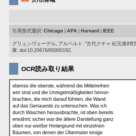
引用形式選択:
Chicago
|
APA
|
Harvard
|
IEEE
グリュンヴェーデル, アルベルト. “古代クチャ 紀元
庫. doi:10.20676/00000192.
OCR読み取り結果
ebenso die oberste, während die Mittelreihen
wirr sind und die Unregelmäßigkeiten hervor-
brachten, die mich darauf führten, die Wand
auf das Genaueste zu untersuchen. Was ich
durch Waschen herausbrachte, ist oben bereits
erwähnt: sicher war die ältere Darstellung ganz
oben nur weißer Hintergrund mit einzelnen
Bäumen, von denen der Übermaler einige