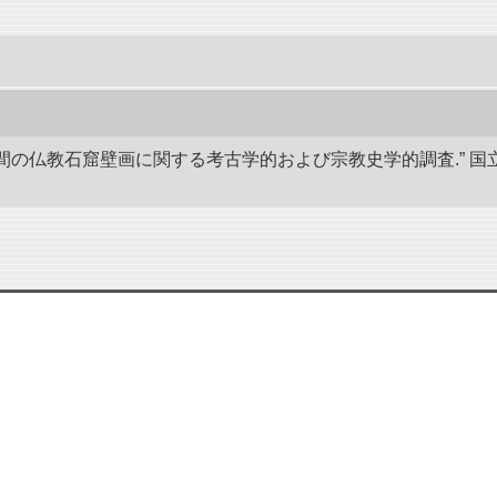
後8世間の仏教石窟壁画に関する考古学的および宗教史学的調査.”