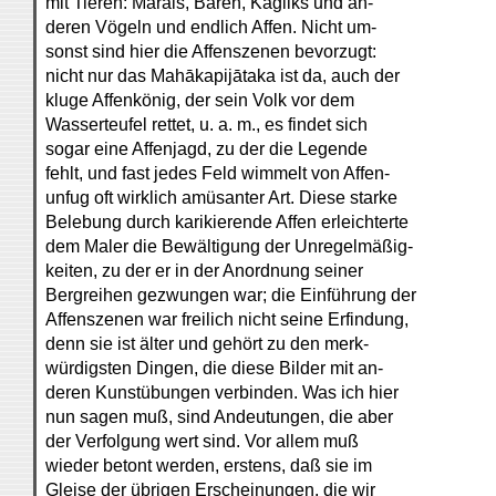
mit Tieren: Marals, Bären, Kägliks und an-
deren Vögeln und endlich Affen. Nicht um-
sonst sind hier die Affenszenen bevorzugt:
nicht nur das Mahākapijātaka ist da, auch der
kluge Affenkönig, der sein Volk vor dem
Wasserteufel rettet, u. a. m., es findet sich
sogar eine Affenjagd, zu der die Legende
fehlt, und fast jedes Feld wimmelt von Affen-
unfug oft wirklich amüsanter Art. Diese starke
Belebung durch karikierende Affen erleichterte
dem Maler die Bewältigung der Unregelmäßig-
keiten, zu der er in der Anordnung seiner
Bergreihen gezwungen war; die Einführung der
Affenszenen war freilich nicht seine Erfindung,
denn sie ist älter und gehört zu den merk-
würdigsten Dingen, die diese Bilder mit an-
deren Kunstübungen verbinden. Was ich hier
nun sagen muß, sind Andeutungen, die aber
der Verfolgung wert sind. Vor allem muß
wieder betont werden, erstens, daß sie im
Gleise der übrigen Erscheinungen, die wir