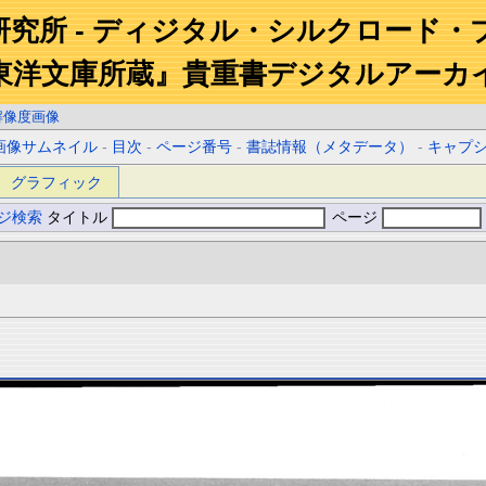
研究所 - ディジタル・シルクロード・
東洋文庫所蔵』貴重書デジタルアーカ
解像度画像
画像サムネイル
-
目次
-
ページ番号
-
書誌情報（メタデータ）
-
キャプ
グラフィック
ジ検索
タイトル
ページ