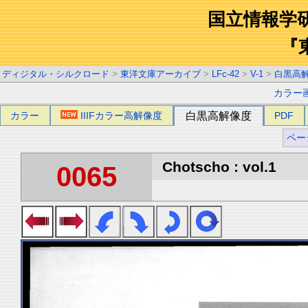
国立情報学
『
ディジタル・シルクロード
>
東洋文庫アーカイブ
>
LFc-42
>
V-1
>
白黒高
カラー
カラー
IIIFカラー高解像度
白黒高解像度
PDF
ペー
Chotscho : vol.1
0065