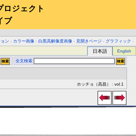
プロジェクト
イブ
ション
-
カラー画像
-
白黒高解像度画像
-
見開きページ
-
グラフィック
-
日本語
English
全文検索
ホッチョ（高昌） : vol.1