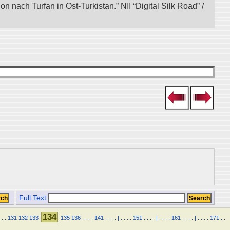
nach Turfan in Ost-Turkistan.” NII “Digital Silk Road” /
Full Text
134
.
.
131
132
133
135
136
.
.
.
.
141
.
.
.
.
|
.
.
.
.
151
.
.
.
.
|
.
.
.
.
161
.
.
.
.
|
.
.
.
.
171
.
.