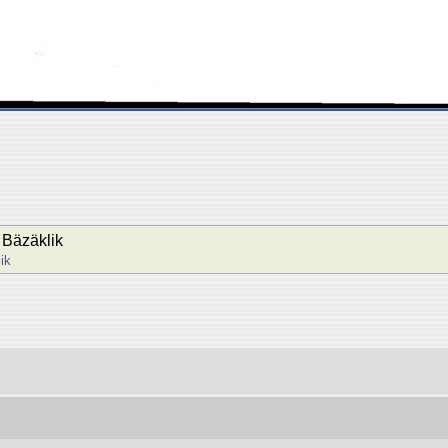
 Bäzäklik
ik