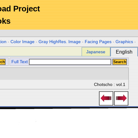
Road Project
oks
tion
-
Color Image
-
Gray HighRes. Image
-
Facing Pages
-
Graphics
-
Japanese
English
Full Text
Chotscho : vol.1