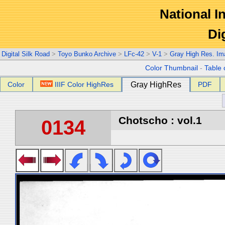
National In
Di
Digital Silk Road
>
Toyo Bunko Archive
>
LFc-42
>
V-1
>
Gray High Res. Im
Color Thumbnail
-
Table 
Color
IIIF Color HighRes
Gray HighRes
PDF
Chotscho : vol.1
0134