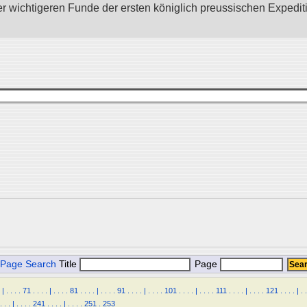
wichtigeren Funde der ersten königlich preussischen Expedition 
Page Search
Title
Page
|
.
.
.
.
71
.
.
.
.
|
.
.
.
.
81
.
.
.
.
|
.
.
.
.
91
.
.
.
.
|
.
.
.
.
101
.
.
.
.
|
.
.
.
.
111
.
.
.
.
|
.
.
.
.
121
.
.
.
.
|
.
.
.
.
.
|
.
.
.
.
241
.
.
.
.
|
.
.
.
.
251
.
253