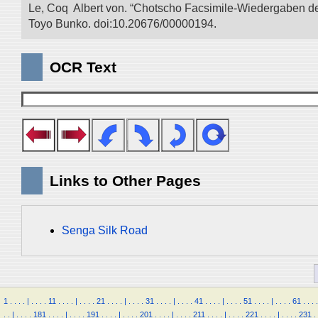
Le, Coq Albert von. “Chotscho Facsimile-Wiedergaben der 
Toyo Bunko. doi:10.20676/00000194.
OCR Text
Links to Other Pages
Senga Silk Road
1
.
.
.
.
|
.
.
.
.
11
.
.
.
.
|
.
.
.
.
21
.
.
.
.
|
.
.
.
.
31
.
.
.
.
|
.
.
.
.
41
.
.
.
.
|
.
.
.
.
51
.
.
.
.
|
.
.
.
.
61
.
.
.
.
.
.
|
.
.
.
.
181
.
.
.
.
|
.
.
.
.
191
.
.
.
.
|
.
.
.
.
201
.
.
.
.
|
.
.
.
.
211
.
.
.
.
|
.
.
.
.
221
.
.
.
.
|
.
.
.
.
231
.