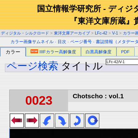
国立情報学研究所 - ディ
『東洋文庫所蔵』
ディジタル・シルクロード
>
東洋文庫アーカイブ
>
LFc-42
>
V-1
>
カラー
カラー画像サムネイル
-
目次
-
ページ番号
-
書誌情報（メタデー
カラー
IIIFカラー高解像度
白黒高解像度
PDF
ページ検索
タイトル
Chotscho : vol.1
0023