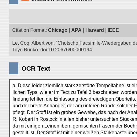
Citation Format:
Chicago
|
APA
|
Harvard
|
IEEE
Le, Coq Albert von. “Chotscho Facsimile-Wiedergaben der 
Toyo Bunko. doi:10.20676/00000194.
OCR Text
a. Diese leider ziemlich stark zerstörte Tempelfähne ist 
lichen Typs, wie er im Text zu Tafel 3 beschrieben worden 
findung fehlten die Einfassung des dreieckigen Oberteils
und der breite Anhänger, der am unteren Rande solcher 
pflegt. Der Stoff ist ein grobes Gewebe, das nach der Ana
R. Kobert in Rostock in allen bisher untersuchten Stücke
da mit einigen Leinenfibern gemischten Fasern der Boeh
gestellt ist. Der Stoff ist mit einer weißen Stärkepaste ü