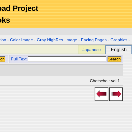
Road Project
oks
tion
-
Color Image
-
Gray HighRes. Image
-
Facing Pages
-
Graphics
-
Japanese
English
Full Text
Chotscho : vol.1