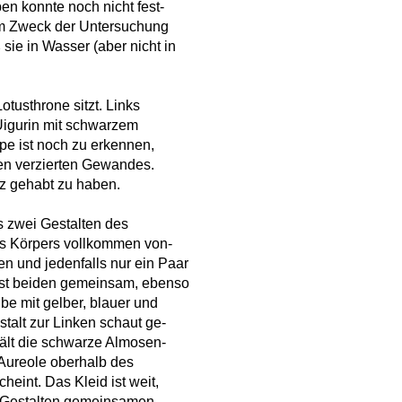
en konnte noch nicht fest-
zum Zweck der Untersuchung
ie in Wasser (aber nicht in
otusthrone sitzt. Links
Uigurin mit schwarzem
pe ist noch zu erkennen,
ien verzierten Gewandes.
tz gehabt zu haben.
s zwei Gestalten des
es Körpers vollkommen von-
 und jedenfalls nur ein Paar
ist beiden gemeinsam, ebenso
be mit gelber, blauer und
talt zur Linken schaut ge-
hält die schwarze Almosen-
 Aureole oberhalb des
eint. Das Kleid ist weit,
en Gestalten gemeinsamen