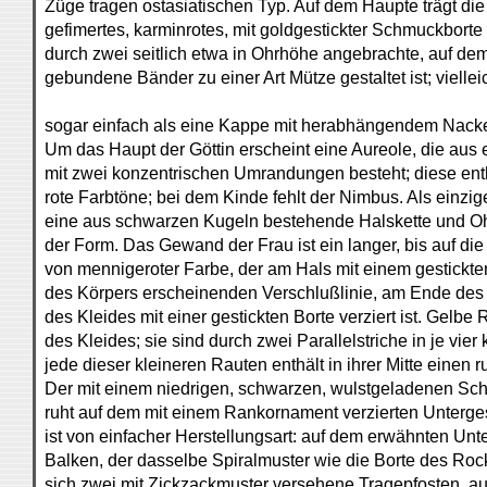
Züge tragen ostasiatischen Typ. Auf dem Haupte trägt die
gefimertes, karminrotes, mit goldgestickter Schmuckborte
durch zwei seitlich etwa in Ohrhöhe angebrachte, auf dem
gebundene Bänder zu einer Art Mütze gestaltet ist; viell
sogar einfach als eine Kappe mit herabhängendem Nacken
Um das Haupt der Göttin erscheint eine Aureole, die aus 
mit zwei konzentrischen Umrandungen besteht; diese ent
rote Farbtöne; bei dem Kinde fehlt der Nimbus. Als einzig
eine aus schwarzen Kugeln bestehende Halskette und O
der Form. Das Gewand der Frau ist ein langer, bis auf di
von mennigeroter Farbe, der am Hals mit einem gestickten
des Körpers erscheinenden Verschlußlinie, am Ende des
des Kleides mit einer gestickten Borte verziert ist. Gelbe
des Kleides; sie sind durch zwei Parallelstriche in je vier
jede dieser kleineren Rauten enthält in ihrer Mitte einen 
Der mit einem niedrigen, schwarzen, wulstgeladenen Sch
ruht auf dem mit einem Rankornament verzierten Unterges
ist von einfacher Herstellungsart: auf dem erwähnten Unter
Balken, der dasselbe Spiralmuster wie die Borte des Roc
sich zwei mit Zickzackmuster versehene Tragepfosten, auf 