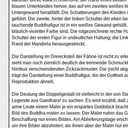
blauen Unterkleides hervor, das auf ein zweites weißes 
Untergewand herabfällt. Die Schattierungen des Kleides s
geführt. Die zweite, hinter der linken Schulter der eben b
tauchende Buddhafigur ist in ein weißes Gewand gehüllt
bläulich-violetter Farbe sind. Die rotgezeichnete rechte 
Schulter der ersten Figur in undeutlicher Haltung; die Link
Rand der Mandorla herausgestreckt.
Die Darstellung im Dreiecksteil der Fähne ist nicht zu er
sieht man noch ziemlich deutlich die trennende Schmuckb
Nimbus verschwindenden Zickzackmuster. Die (nicht abg
trägt die Darstellung einer Buddhafigur, die der Gottheit a
Reproduktion ähnelt.
Die Deutung der Doppelgestalt ist vielleicht in der von Sta
Legende aus Gandhāra¹ zu suchen. Es wird erzählt, daß 
arme Leute einem Maler je ein erspartes Goldstück bracht
Bild des Buddha malen zu lassen. Der Maler nahm das G
Beschaffung nur eines Bildes. Am Ablieferungstage ersc
um ihre Bilder abzuholen; als ihnen aber der Maler nur ein