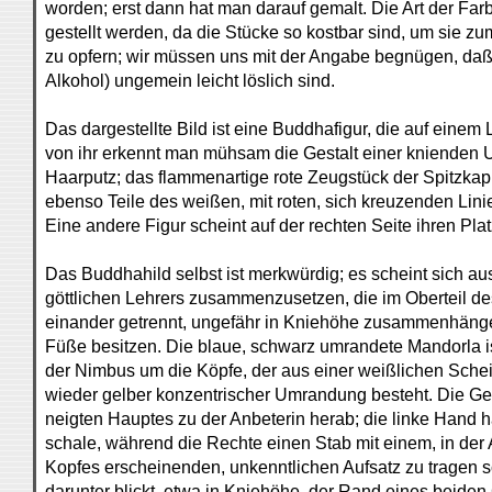
worden; erst dann hat man darauf gemalt. Die Art der Farb
gestellt werden, da die Stücke so kostbar sind, um sie 
zu opfern; wir müssen uns mit der Angabe begnügen, daß s
Alkohol) ungemein leicht löslich sind.
Das dargestellte Bild ist eine Buddhafigur, die auf einem L
von ihr erkennt man mühsam die Gestalt einer knienden 
Haarputz; das flammenartige rote Zeugstück der Spitzkap
ebenso Teile des weißen, mit roten, sich kreuzenden Lin
Eine andere Figur scheint auf der rechten Seite ihren Pla
Das Buddhahild selbst ist merkwürdig; es scheint sich au
göttlichen Lehrers zusammenzusetzen, die im Oberteil d
einander getrennt, ungefähr in Kniehöhe zusammenhängen
Füße besitzen. Die blaue, schwarz umrandete Mandorla 
der Nimbus um die Köpfe, der aus einer weißlichen Schei
wieder gelber konzentrischer Umrandung besteht. Die Ges
neigten Hauptes zu der Anbeterin herab; die linke Hand 
schale, während die Rechte einen Stab mit einem, in der
Kopfes erscheinenden, unkenntlichen Aufsatz zu tragen sch
darunter blickt, etwa in Kniehöhe, der Rand eines beid