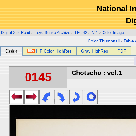
National In
Di
Digital Silk Road
>
Toyo Bunko Archive
>
LFc-42
>
V-1
>
Color Image
Color Thumbnail
-
Table 
Color
IIIF Color HighRes
Gray HighRes
PDF
Chotscho : vol.1
0145