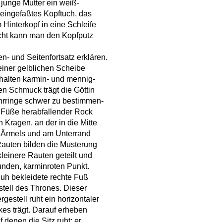
 junge Mutter ein weiß-
 eingefaßtes Kopftuch, das
 Hinterkopf in eine Schleife
eicht kann man den Kopfputz
- und Seitenfortsatz erklären.
einer gelblichen Scheibe
halten karmin- und mennig-
en Schmuck trägt die Göttin
hrringe schwer zu bestimmen-
e Füße herabfallender Rock
 Kragen, an der in die Mitte
 Ärmels und am Unterrand
 Rauten bilden die Musterung
 kleinere Rauten geteilt und
runden, karminroten Punkt.
uh bekleidete rechte Fuß
tell des Thrones. Dieser
gestell ruht ein horizontaler
kes trägt. Darauf erheben
denen die Sitz ruht; er