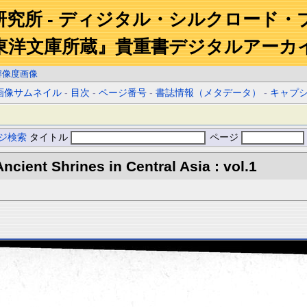
研究所 - ディジタル・シルクロード・
東洋文庫所蔵』貴重書デジタルアーカ
解像度画像
画像サムネイル
-
目次
-
ページ番号
-
書誌情報（メタデータ）
-
キャプ
ジ検索
タイトル
ページ
ncient Shrines in Central Asia : vol.1