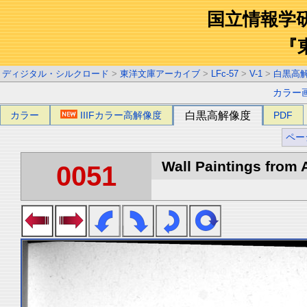
国立情報学
『
ディジタル・シルクロード
>
東洋文庫アーカイブ
>
LFc-57
>
V-1
>
白黒高
カラー
カラー
IIIFカラー高解像度
白黒高解像度
PDF
ペー
Wall Paintings from A
0051