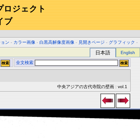
プロジェクト
イブ
ション
-
カラー画像
-
白黒高解像度画像
-
見開きページ
-
グラフィック
-
日本語
English
全文検索
中央アジアの古代寺院の壁画 : vol.1