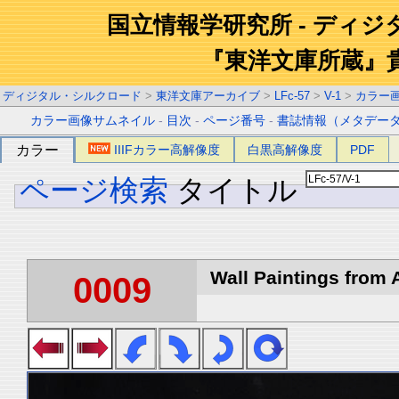
国立情報学研究所 - ディ
『東洋文庫所蔵』
ディジタル・シルクロード
>
東洋文庫アーカイブ
>
LFc-57
>
V-1
>
カラー
カラー画像サムネイル
-
目次
-
ページ番号
-
書誌情報（メタデー
カラー
IIIFカラー高解像度
白黒高解像度
PDF
ページ検索
タイトル
Wall Paintings from A
0009