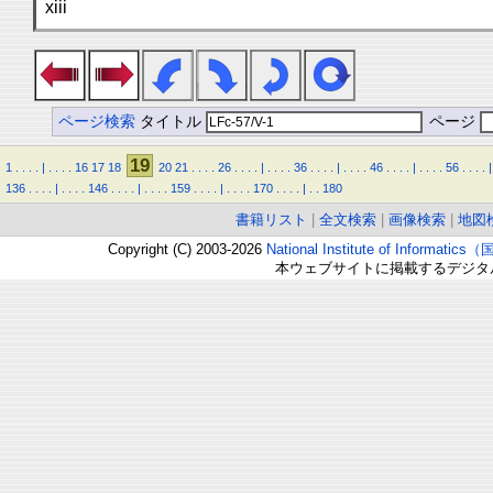
xiii
ページ検索
タイトル
ページ
19
1
.
.
.
.
|
.
.
.
.
16
17
18
20
21
.
.
.
.
26
.
.
.
.
|
.
.
.
.
36
.
.
.
.
|
.
.
.
.
46
.
.
.
.
|
.
.
.
.
56
.
.
.
.
|
136
.
.
.
.
|
.
.
.
.
146
.
.
.
.
|
.
.
.
.
159
.
.
.
.
|
.
.
.
.
170
.
.
.
.
|
.
.
180
書籍リスト
|
全文検索
|
画像検索
|
地図
Copyright (C) 2003-2026
National Institute of Inform
本ウェブサイトに掲載するデジタ