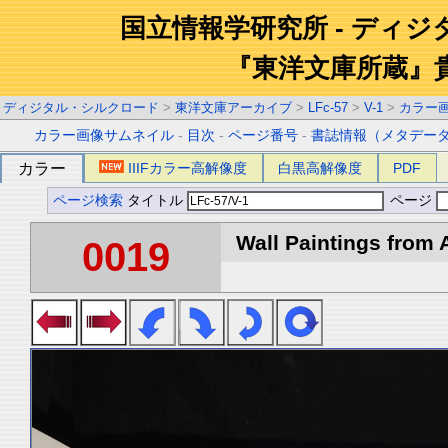
国立情報学研究所 - ディ
『東洋文庫所蔵』
ディジタル・シルクロード
>
東洋文庫アーカイブ
>
LFc-57
>
V-1
>
カラー
カラー画像サムネイル
-
目次
-
ページ番号
-
書誌情報（メタデー
カラー
IIIFカラー高解像度
白黒高解像度
PDF
ページ検索
タイトル
ページ
Wall Paintings from A
0019