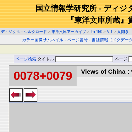
国立情報学研究所 - ディ
『東洋文庫所蔵』
ディジタル・シルクロード
>
東洋文庫アーカイブ
>
La-159
>
V-1
>
見開き
カラー画像サムネイル
-
ページ番号
-
書誌情報（メタデー
ページ検索
タイトル
ページ
Views of China : 
0078+0079