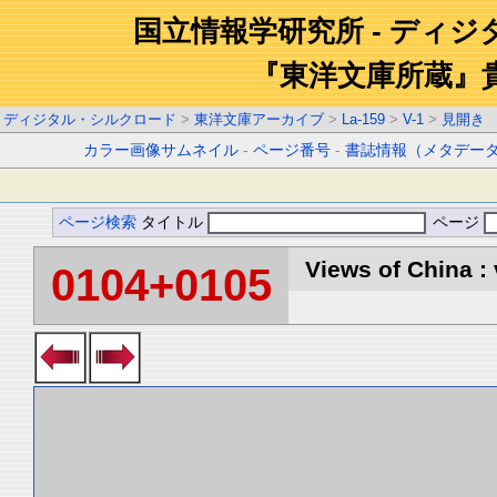
国立情報学研究所 - ディ
『東洋文庫所蔵』
ディジタル・シルクロード
>
東洋文庫アーカイブ
>
La-159
>
V-1
>
見開き
カラー画像サムネイル
-
ページ番号
-
書誌情報（メタデー
ページ検索
タイトル
ページ
Views of China : 
0104+0105