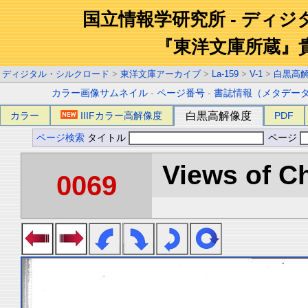
国立情報学研究所 - ディ
『東洋文庫所蔵』
ディジタル・シルクロード
>
東洋文庫アーカイブ
>
La-159
>
V-1
>
白黒高
カラー画像サムネイル
-
ページ番号
-
書誌情報（メタデー
カラー
IIIFカラー高解像度
白黒高解像度
PDF
ページ検索
タイトル
ページ
Views of Ch
0069