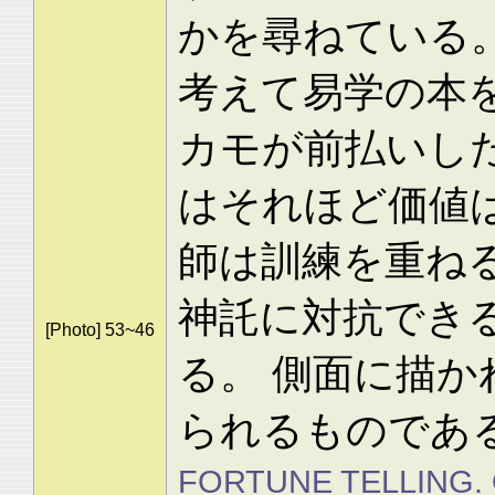
かを尋ねている
考えて易学の本
カモが前払いし
はそれほど価値
師は訓練を重ね
神託に対抗でき
[Photo] 53~46
る。 側面に描
られるものであ
FORTUNE TELLING. Obs