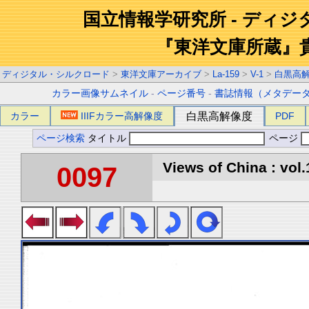
国立情報学研究所 - ディ
『東洋文庫所蔵』
ディジタル・シルクロード
>
東洋文庫アーカイブ
>
La-159
>
V-1
>
白黒高
カラー画像サムネイル
-
ページ番号
-
書誌情報（メタデー
カラー
IIIFカラー高解像度
白黒高解像度
PDF
ページ検索
タイトル
ページ
Views of China : vol.
0097