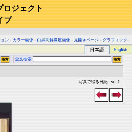
プロジェクト
イブ
ション
-
カラー画像
-
白黒高解像度画像
-
見開きページ
-
グラフィック
-
日本語
English
全文検索
写真で綴る日記 : vol.1