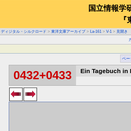
国立情報学
『
ディジタル・シルクロード
>
東洋文庫アーカイブ
>
La-161
>
V-1
>
見開き
ペー
Ein Tagebuch in B
0432+0433