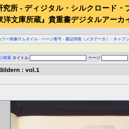
研究所 - ディジタル・シルクロード・
東洋文庫所蔵』貴重書デジタルアーカ
カラー画像サムネイル
-
ページ番号
-
書誌情報（メタデータ）
-
キャプ
ジ検索
タイトル
ページ
ildern : vol.1