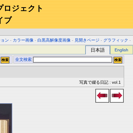
プロジェクト
イブ
ション
-
カラー画像
-
白黒高解像度画像
-
見開きページ
-
グラフィック
-
日本語
English
全文検索
写真で綴る日記 : vol.1