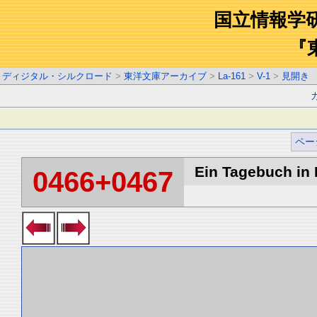
国立情報学
『
ディジタル・シルクロード
>
東洋文庫アーカイブ
>
La-161
>
V-1
>
見開き
ペー
Ein Tagebuch in B
0466+0467