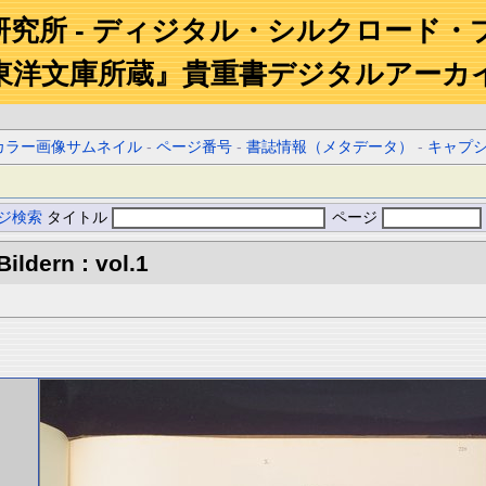
研究所 - ディジタル・シルクロード・
東洋文庫所蔵』貴重書デジタルアーカ
カラー画像サムネイル
-
ページ番号
-
書誌情報（メタデータ）
-
キャプ
ジ検索
タイトル
ページ
ildern : vol.1