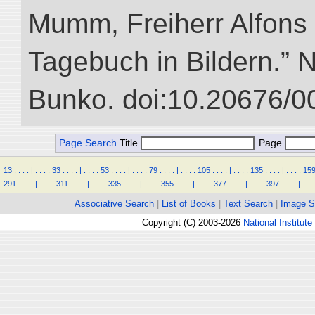
Mumm, Freiherr Alfons
Tagebuch in Bildern.” NI
Bunko. doi:10.20676/0
Page Search
Title
Page
13
.
.
.
.
|
.
.
.
.
33
.
.
.
.
|
.
.
.
.
53
.
.
.
.
|
.
.
.
.
79
.
.
.
.
|
.
.
.
.
105
.
.
.
.
|
.
.
.
.
135
.
.
.
.
|
.
.
.
.
15
291
.
.
.
.
|
.
.
.
.
311
.
.
.
.
|
.
.
.
.
335
.
.
.
.
|
.
.
.
.
355
.
.
.
.
|
.
.
.
.
377
.
.
.
.
|
.
.
.
.
397
.
.
.
.
|
.
.
.
Associative Search
|
List of Books
|
Text Search
|
Image S
Copyright (C) 2003-2026
National Institute