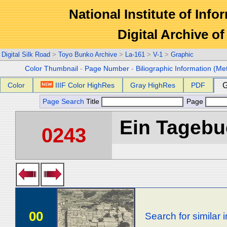
National Institute of Info
Digital Archive 
Digital Silk Road
>
Toyo Bunko Archive
>
La-161
>
V-1
>
Graphic
Color Thumbnail
-
Page Number
-
Biliographic Information (Me
Color
IIIF Color HighRes
Gray HighRes
PDF
G
Page Search
Title
Page
Ein Tagebuc
0243
00
Search for similar