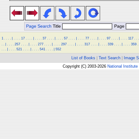
Page Search
Title
Page
1
.
.
.
.
|
.
.
.
.
17
.
.
.
.
|
.
.
.
.
37
.
.
.
.
|
.
.
.
.
57
.
.
.
.
|
.
.
.
.
77
.
.
.
.
|
.
.
.
.
97
.
.
.
.
|
.
.
.
.
117
.
.
.
.
.
|
.
.
.
.
257
.
.
.
.
|
.
.
.
.
277
.
.
.
.
|
.
.
.
.
297
.
.
.
.
|
.
.
.
.
317
.
.
.
.
|
.
.
.
.
339
.
.
.
.
|
.
.
.
.
359
.
.
.
.
|
.
.
.
.
521
.
.
.
.
|
.
.
.
.
541
.
.
.
.
|
552
List of Books
|
Text Search
|
Image S
Copyright (C) 2003-2026
National Institute