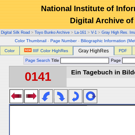
National Institute of Info
Digital Archive 
Digital Silk Road
>
Toyo Bunko Archive
>
La-161
>
V-1
>
Gray High Res. Im
Color Thumbnail
-
Page Number
-
Biliographic Information (Me
Color
IIIF Color HighRes
Gray HighRes
PDF
Page Search
Title
Page
Ein Tagebuch in Bilde
0141