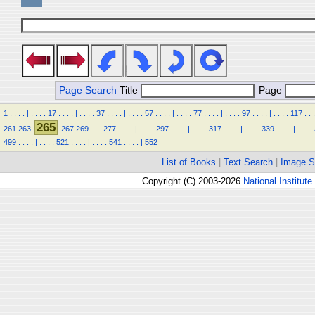
Page Search
Title
Page
1
.
.
.
.
|
.
.
.
.
17
.
.
.
.
|
.
.
.
.
37
.
.
.
.
|
.
.
.
.
57
.
.
.
.
|
.
.
.
.
77
.
.
.
.
|
.
.
.
.
97
.
.
.
.
|
.
.
.
.
117
.
.
.
265
261
263
267
269
.
.
.
277
.
.
.
.
|
.
.
.
.
297
.
.
.
.
|
.
.
.
.
317
.
.
.
.
|
.
.
.
.
339
.
.
.
.
|
.
.
.
.
499
.
.
.
.
|
.
.
.
.
521
.
.
.
.
|
.
.
.
.
541
.
.
.
.
|
552
List of Books
|
Text Search
|
Image S
Copyright (C) 2003-2026
National Institute