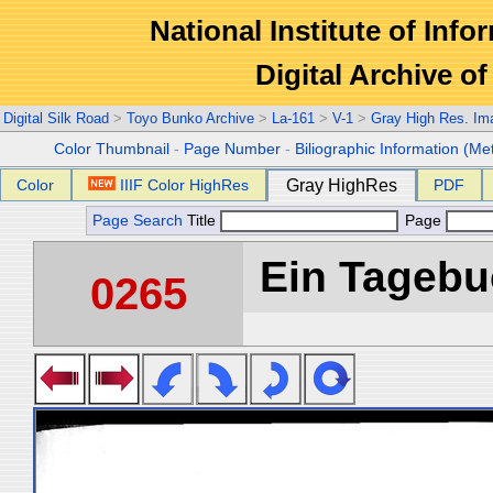
National Institute of Info
Digital Archive 
Digital Silk Road
>
Toyo Bunko Archive
>
La-161
>
V-1
>
Gray High Res. Im
Color Thumbnail
-
Page Number
-
Biliographic Information (Me
Color
IIIF Color HighRes
Gray HighRes
PDF
Page Search
Title
Page
Ein Tagebuc
0265