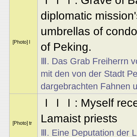
ＩＩＩ: Grave of Bar
diplomatic mission'
umbrellas of condo
[Photo] l
of Peking.
Ⅲ. Das Grab Freiherrn v
mit den von der Stadt P
dargebrachten Fahnen 
ＩＩＩ: Myself receiv
Lamaist priests
[Photo] tr
Ⅲ. Eine Deputation der L