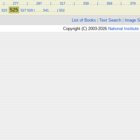
.
|
.
.
.
.
277
.
.
.
.
|
.
.
.
.
297
.
.
.
.
|
.
.
.
.
317
.
.
.
.
|
.
.
.
.
339
.
.
.
.
|
.
.
.
.
359
.
.
.
.
|
.
.
.
.
379
.
.
525
523
527
529
|
.
.
.
.
541
.
.
.
.
|
552
List of Books
|
Text Search
|
Image S
Copyright (C) 2003-2026
National Institute