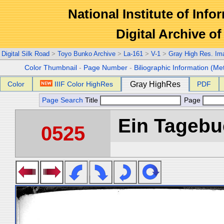
National Institute of Info
Digital Archive 
Digital Silk Road
>
Toyo Bunko Archive
>
La-161
>
V-1
>
Gray High Res. Im
Color Thumbnail
-
Page Number
-
Biliographic Information (Me
Color
IIIF Color HighRes
Gray HighRes
PDF
Page Search
Title
Page
Ein Tagebuc
0525