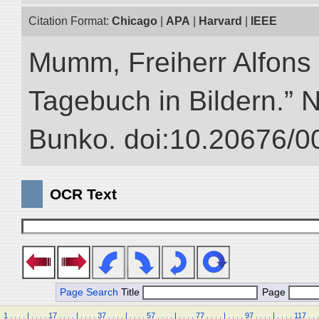
Citation Format:
Chicago
|
APA
|
Harvard
|
IEEE
Mumm, Freiherr Alfons
Tagebuch in Bildern.” NI
Bunko. doi:10.20676/0
OCR Text
Page Search
Title
Page
1
.
.
.
.
|
.
.
.
.
17
.
.
.
.
|
.
.
.
.
37
.
.
.
.
|
.
.
.
.
57
.
.
.
.
|
.
.
.
.
77
.
.
.
.
|
.
.
.
.
97
.
.
.
.
|
.
.
.
.
117
.
.
.