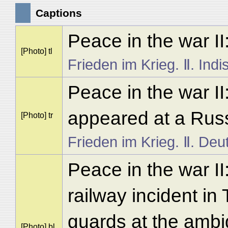
Captions
Peace in the war I
[Photo] tl
Frieden im Krieg. Ⅱ. Indi
Peace in the war II
appeared at a Rus
[Photo] tr
Frieden im Krieg. Ⅱ. Deu
Peace in the war II
railway incident in
guards at the amb
[Photo] bl