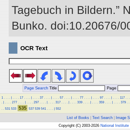
Tagebuch in Bildern.” NI
Bunko. doi:10.20676/0
OCR Text
Page Search
Title
Page
1
.
.
.
.
|
.
.
.
.
17
.
.
.
.
|
.
.
.
.
37
.
.
.
.
|
.
.
.
.
57
.
.
.
.
|
.
.
.
.
77
.
.
.
.
|
.
.
.
.
97
.
.
.
.
|
.
.
.
.
117
.
.
.
.
|
.
.
.
.
277
.
.
.
.
|
.
.
.
.
297
.
.
.
.
|
.
.
.
.
317
.
.
.
.
|
.
.
.
.
339
.
.
.
.
|
.
.
.
.
359
.
.
.
.
|
.
.
.
.
379
.
.
535
.
.
531
533
537
539
541
.
.
.
.
|
552
List of Books
|
Text Search
|
Image S
Copyright (C) 2003-2026
National Institute