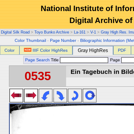
National Institute of Info
Digital Archive 
Digital Silk Road
>
Toyo Bunko Archive
>
La-161
>
V-1
>
Gray High Res. Im
Color Thumbnail
-
Page Number
-
Biliographic Information (Me
Color
IIIF Color HighRes
Gray HighRes
PDF
Page Search
Title
Page
Ein Tagebuch in Bilde
0535