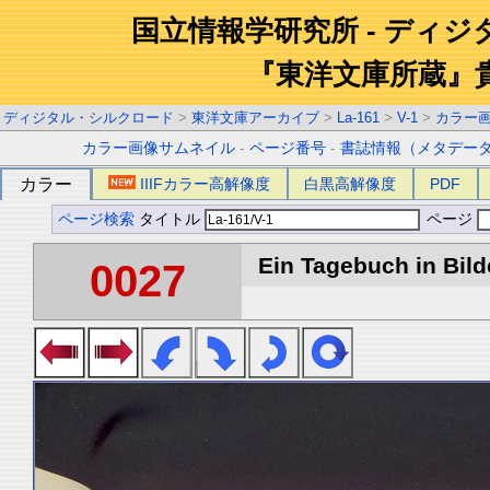
国立情報学研究所 - ディ
『東洋文庫所蔵』
ディジタル・シルクロード
>
東洋文庫アーカイブ
>
La-161
>
V-1
>
カラー
カラー画像サムネイル
-
ページ番号
-
書誌情報（メタデー
カラー
IIIFカラー高解像度
白黒高解像度
PDF
ページ検索
タイトル
ページ
Ein Tagebuch in Bilde
0027