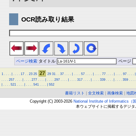
OCR読み取り結果
ページ検索
タイトル
ページ
27
1
.
.
.
.
|
.
.
.
.
17
.
.
23
25
29
31
.
.
37
.
.
.
.
|
.
.
.
.
57
.
.
.
.
|
.
.
.
.
77
.
.
.
.
|
.
.
.
.
97
.
.
.
.
|
.
.
.
.
257
.
.
.
.
|
.
.
.
.
277
.
.
.
.
|
.
.
.
.
297
.
.
.
.
|
.
.
.
.
317
.
.
.
.
|
.
.
.
.
339
.
.
.
.
|
.
.
.
.
359
.
.
.
.
|
.
.
.
.
521
.
.
.
.
|
.
.
.
.
541
.
.
.
.
|
552
書籍リスト
|
全文検索
|
画像検索
|
地図
Copyright (C) 2003-2026
National Institute of Inform
本ウェブサイトに掲載するデジタ