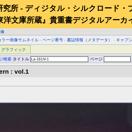
研究所 - ディジタル・シルクロード・
東洋文庫所蔵』貴重書デジタルアーカ
画像
カラー画像サムネイル
-
ページ番号
-
書誌情報（メタデータ）
-
キャプ
グラフィック
ジ検索
タイトル
ページ
rn : vol.1