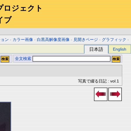
プロジェクト
イブ
ション
-
カラー画像
-
白黒高解像度画像
-
見開きページ
-
グラフィック
-
日本語
English
全文検索
写真で綴る日記 : vol.1