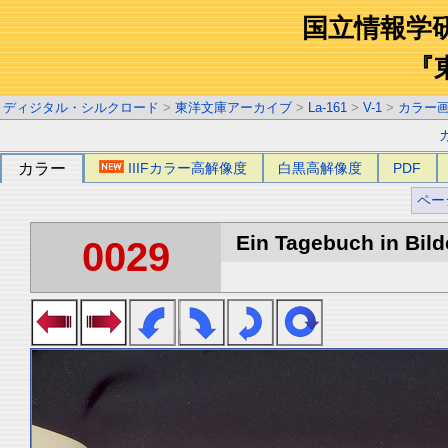
国立情報学
『
ディジタル・シルクロード
>
東洋文庫アーカイブ
>
La-161
>
V-1
>
カラー
カラー
IIIFカラー高解像度
白黒高解像度
PDF
ペー
Ein Tagebuch in Bilde
0029