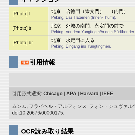
北京 哈徳門（崇文門） （内門）
[Photo] l
Peking. Das Hatamen (Innen-Thurm).
北京 外城の南門、永定門の前で
[Photo] tr
Peking. Vor dem Yungtingmên dem Südthor der 
北京 永定門に入る
[Photo] br
Peking. Eingang ins Yungtingmên.
引用情報
引用形式選択:
Chicago
|
APA
|
Harvard
|
IEEE
ムンム, フライヘル・アルフォンス フォン・シュヴァルツ
doi:10.20676/00000175.
OCR読み取り結果