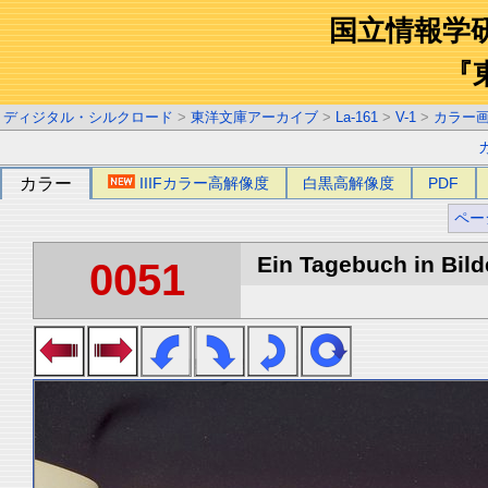
国立情報学
『
ディジタル・シルクロード
>
東洋文庫アーカイブ
>
La-161
>
V-1
>
カラー
カラー
IIIFカラー高解像度
白黒高解像度
PDF
ペー
Ein Tagebuch in Bilde
0051