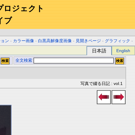
プロジェクト
イブ
ション
-
カラー画像
-
白黒高解像度画像
-
見開きページ
-
グラフィック
-
日本語
English
全文検索
写真で綴る日記 : vol.1