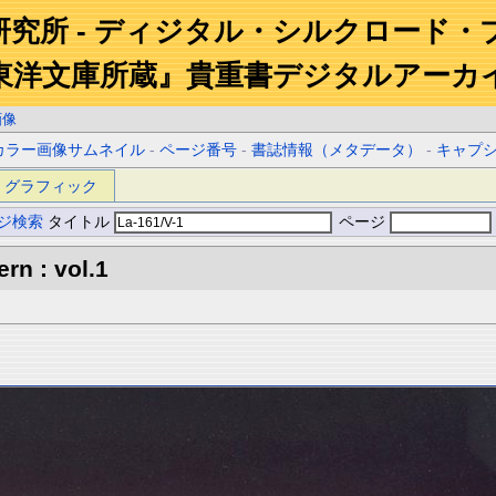
研究所 - ディジタル・シルクロード・
東洋文庫所蔵』貴重書デジタルアーカ
画像
カラー画像サムネイル
-
ページ番号
-
書誌情報（メタデータ）
-
キャプ
グラフィック
ジ検索
タイトル
ページ
rn : vol.1