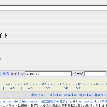
イト
争
ジ検索
タイトル
ページ
.
.
.
.
117
.
.
.
.
|
.
.
.
.
137
.
.
.
.
|
.
.
.
.
157
.
.
.
.
|
.
.
.
.
177
.
.
.
.
|
.
.
.
.
197
.
.
.
.
|
.
.
.
.
217
.
.
.
.
|
.
.
|
.
.
.
.
479
.
.
.
.
|
.
.
.
.
499
.
.
.
.
|
.
.
.
.
521
.
.
.
.
|
.
.
.
.
541
.
.
.
.
|
552
書籍リスト
|
全文検索
|
画像検索
|
地図検索
|
著者リス
ional Institute of Informatics（国立情報学研究所）
and
The Toyo Bunko（
ウェブサイトに掲載するデジタル文化資源の無断転載は固くお断りいたしま