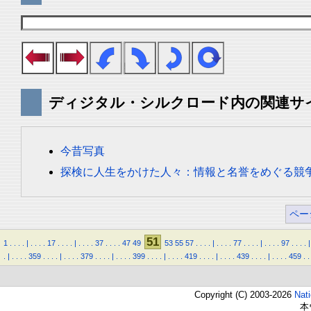
ディジタル・シルクロード内の関連サ
今昔写真
探検に人生をかけた人々：情報と名誉をめぐる競
ペー
51
1
.
.
.
.
|
.
.
.
.
17
.
.
.
.
|
.
.
.
.
37
.
.
.
.
47
49
53
55
57
.
.
.
.
|
.
.
.
.
77
.
.
.
.
|
.
.
.
.
97
.
.
.
.
|
.
|
.
.
.
.
359
.
.
.
.
|
.
.
.
.
379
.
.
.
.
|
.
.
.
.
399
.
.
.
.
|
.
.
.
.
419
.
.
.
.
|
.
.
.
.
439
.
.
.
.
|
.
.
.
.
459
.
.
Copyright (C) 2003-2026
Nat
本