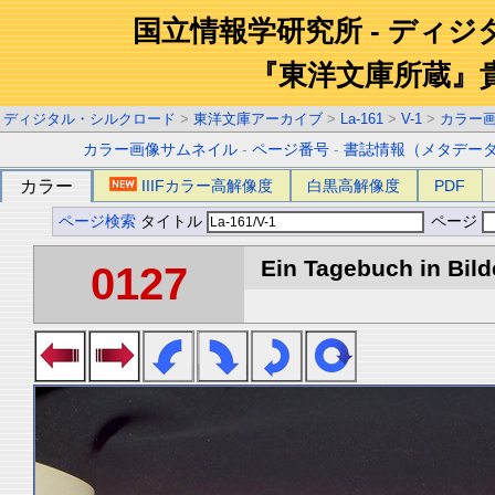
国立情報学研究所 - ディ
『東洋文庫所蔵』
ディジタル・シルクロード
>
東洋文庫アーカイブ
>
La-161
>
V-1
>
カラー
カラー画像サムネイル
-
ページ番号
-
書誌情報（メタデー
カラー
IIIFカラー高解像度
白黒高解像度
PDF
ページ検索
タイトル
ページ
Ein Tagebuch in Bilde
0127