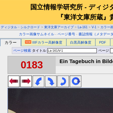
国立情報学研究所 - ディ
『東洋文庫所蔵』
ディジタル・シルクロード
>
東洋文庫アーカイブ
>
La-161
>
V-1
>
カラー
カラー画像サムネイル
-
ページ番号
-
書誌情報（メタデー
カラー
IIIFカラー高解像度
白黒高解像度
PDF
ページ検索
タイトル
ページ
Ein Tagebuch in Bilde
0183