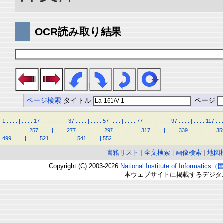
OCR読み取り結果
ページ検索
タイトル
ページ
1
.
.
.
.
|
.
.
.
.
17
.
.
.
.
|
.
.
.
.
37
.
.
.
.
|
.
.
.
.
57
.
.
.
.
|
.
.
.
.
77
.
.
.
.
|
.
.
.
.
97
.
.
.
.
|
.
.
.
.
117
.
.
.
.
.
.
.
|
.
.
.
.
257
.
.
.
.
|
.
.
.
.
277
.
.
.
.
|
.
.
.
.
297
.
.
.
.
|
.
.
.
.
317
.
.
.
.
|
.
.
.
.
339
.
.
.
.
|
.
.
.
.
35
499
.
.
.
.
|
.
.
.
.
521
.
.
.
.
|
.
.
.
.
541
.
.
.
.
|
552
書籍リスト
|
全文検索
|
画像検索
|
地図
Copyright (C) 2003-2026
National Institute of Inform
本ウェブサイトに掲載するデジタ