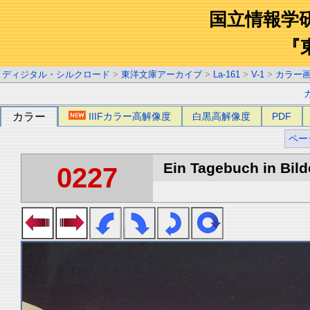
国立情報学
『
ディジタル・シルクロード
>
東洋文庫アーカイブ
>
La-161
>
V-1
>
カラー
カラー
IIIFカラー高解像度
白黒高解像度
PDF
ペー
Ein Tagebuch in Bilde
0227