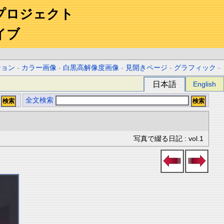
プロジェクト
イブ
ション
-
カラー画像
-
白黒高解像度画像
-
見開きページ
-
グラフィック
-
日本語
English
全文検索
写真で綴る日記 : vol.1