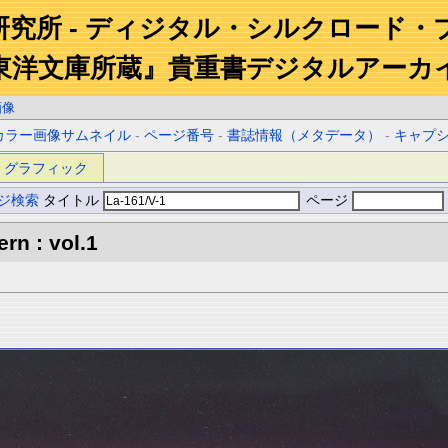
研究所 - ディジタル・シルクロード・
東洋文庫所蔵』貴重書デジタルアーカ
画像
カラー画像サムネイル
-
ページ番号
-
書誌情報（メタデータ）
-
キャプ
グラフィック
ジ検索
タイトル
ページ
rn : vol.1