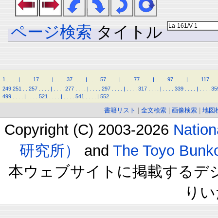
ページ検索
タイトル
1
.
.
.
.
|
.
.
.
.
17
.
.
.
.
|
.
.
.
.
37
.
.
.
.
|
.
.
.
.
57
.
.
.
.
|
.
.
.
.
77
.
.
.
.
|
.
.
.
.
97
.
.
.
.
|
.
.
.
.
117
.
.
.
249
251
.
.
257
.
.
.
.
|
.
.
.
.
277
.
.
.
.
|
.
.
.
.
297
.
.
.
.
|
.
.
.
.
317
.
.
.
.
|
.
.
.
.
339
.
.
.
.
|
.
.
.
.
35
499
.
.
.
.
|
.
.
.
.
521
.
.
.
.
|
.
.
.
.
541
.
.
.
.
|
552
書籍リスト
|
全文検索
|
画像検索
|
地図
Copyright (C) 2003-2026
Natio
研究所）
and
The Toyo B
本ウェブサイトに掲載するデ
りい