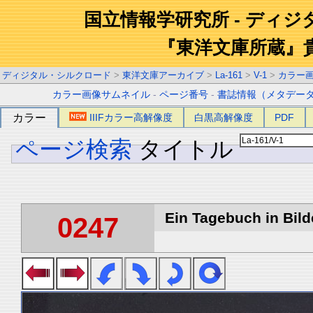
国立情報学研究所 - ディ
『東洋文庫所蔵』
ディジタル・シルクロード
>
東洋文庫アーカイブ
>
La-161
>
V-1
>
カラー
カラー画像サムネイル
-
ページ番号
-
書誌情報（メタデー
カラー
IIIFカラー高解像度
白黒高解像度
PDF
ページ検索
タイトル
Ein Tagebuch in Bilde
0247