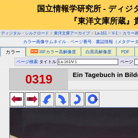
国立情報学研究所 - ディ
『東洋文庫所蔵』
ディジタル・シルクロード
>
東洋文庫アーカイブ
>
La-161
>
V-1
>
カラー
カラー画像サムネイル
-
ページ番号
-
書誌情報（メタデー
カラー
IIIFカラー高解像度
白黒高解像度
PDF
ページ検索
タイトル
ページ
Ein Tagebuch in Bilde
0319