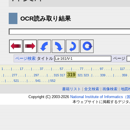
OCR読み取り結果
ページ検索
タイトル
ページ
1
.
.
.
.
|
.
.
.
.
17
.
.
.
.
|
.
.
.
.
37
.
.
.
.
|
.
.
.
.
57
.
.
.
.
|
.
.
.
.
77
.
.
.
.
|
.
.
.
.
97
.
.
.
.
|
.
.
.
.
117
.
.
.
319
.
|
.
.
.
.
277
.
.
.
.
|
.
.
.
.
297
.
.
.
.
|
.
.
.
315
317
321
323
.
|
.
.
.
.
339
.
.
.
.
|
.
.
.
.
359
.
.
.
|
.
.
.
.
521
.
.
.
.
|
.
.
.
.
541
.
.
.
.
|
552
書籍リスト
|
全文検索
|
画像検索
|
地図
Copyright (C) 2003-2026
National Institute of Inform
本ウェブサイトに掲載するデジタ