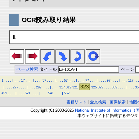
OCR読み取り結果
II.
ページ検索
タイトル
ページ
1
.
.
.
.
|
.
.
.
.
17
.
.
.
.
|
.
.
.
.
37
.
.
.
.
|
.
.
.
.
57
.
.
.
.
|
.
.
.
.
77
.
.
.
.
|
.
.
.
.
97
.
.
.
.
|
.
.
.
.
117
.
.
.
323
.
|
.
.
.
.
277
.
.
.
.
|
.
.
.
.
297
.
.
.
.
|
.
.
.
.
317
319
321
325
329
.
.
.
.
339
.
.
.
.
|
.
.
.
.
35
499
.
.
.
.
|
.
.
.
.
521
.
.
.
.
|
.
.
.
.
541
.
.
.
.
|
552
書籍リスト
|
全文検索
|
画像検索
|
地図
Copyright (C) 2003-2026
National Institute of Inform
本ウェブサイトに掲載するデジタ