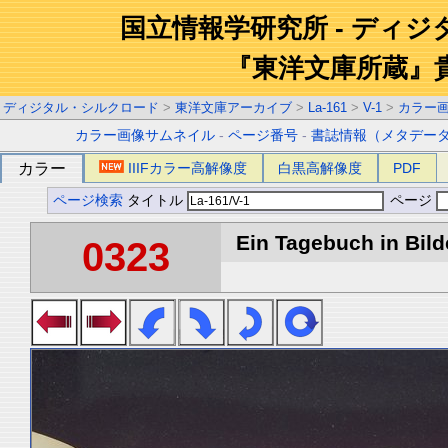
国立情報学研究所 - ディ
『東洋文庫所蔵』
ディジタル・シルクロード
>
東洋文庫アーカイブ
>
La-161
>
V-1
>
カラー
カラー画像サムネイル
-
ページ番号
-
書誌情報（メタデー
カラー
IIIFカラー高解像度
白黒高解像度
PDF
ページ検索
タイトル
ページ
Ein Tagebuch in Bilde
0323