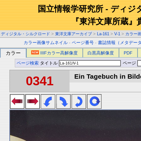
国立情報学研究所 - ディ
『東洋文庫所蔵』
ディジタル・シルクロード
>
東洋文庫アーカイブ
>
La-161
>
V-1
>
カラー
カラー画像サムネイル
-
ページ番号
-
書誌情報（メタデー
カラー
IIIFカラー高解像度
白黒高解像度
PDF
ページ検索
タイトル
ページ
Ein Tagebuch in Bilde
0341