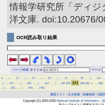
情報学研究所「ディジ
洋文庫. doi:10.20676/0
OCR読み取り結果
ページ検索
タイトル
ページ
1
.
.
.
.
|
.
.
.
.
17
.
.
.
.
|
.
.
.
.
37
.
.
.
.
|
.
.
.
.
57
.
.
.
.
|
.
.
.
.
77
.
.
.
.
|
.
.
.
.
97
.
.
.
.
|
.
.
.
.
117
.
.
.
341
.
|
.
.
.
.
277
.
.
.
.
|
.
.
.
.
297
.
.
.
.
|
.
.
.
.
317
.
.
.
.
|
.
.
.
337
339
343
345
.
|
.
.
.
.
359
.
.
.
|
.
.
.
.
521
.
.
.
.
|
.
.
.
.
541
.
.
.
.
|
552
書籍リスト
|
全文検索
|
画像検索
|
地図
Copyright (C) 2003-2026
National Institute of Inform
本ウェブサイトに掲載するデジタ