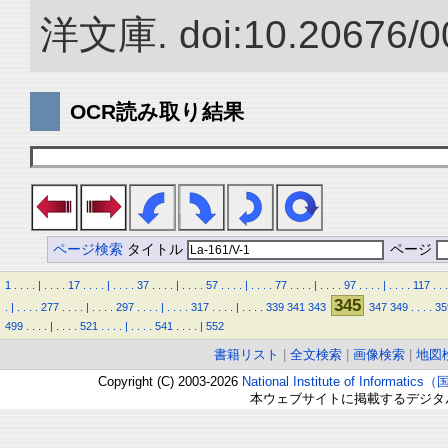
洋文庫. doi:10.20676/0
OCR読み取り結果
ページ検索
タイトル
ページ
1
.
.
.
.
|
.
.
.
.
17
.
.
.
.
|
.
.
.
.
37
.
.
.
.
|
.
.
.
.
57
.
.
.
.
|
.
.
.
.
77
.
.
.
.
|
.
.
.
.
97
.
.
.
.
|
.
.
.
.
117
.
.
.
345
.
|
.
.
.
.
277
.
.
.
.
|
.
.
.
.
297
.
.
.
.
|
.
.
.
.
317
.
.
.
.
|
.
.
.
.
339
341
343
347
349
.
.
.
.
35
499
.
.
.
.
|
.
.
.
.
521
.
.
.
.
|
.
.
.
.
541
.
.
.
.
|
552
書籍リスト
|
全文検索
|
画像検索
|
地図
Copyright (C) 2003-2026
National Institute of Inform
本ウェブサイトに掲載するデジタ