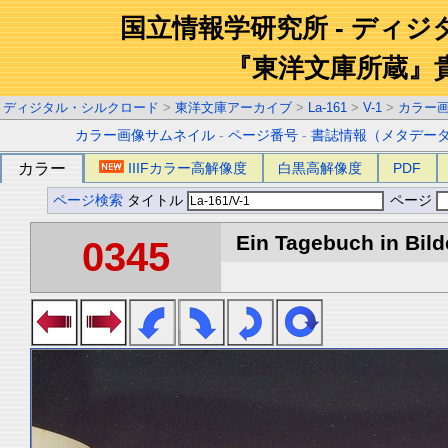
国立情報学研究所 - ディ
『東洋文庫所蔵』
ディジタル・シルクロード
>
東洋文庫アーカイブ
>
La-161
>
V-1
>
カラー
カラー画像サムネイル
-
ページ番号
-
書誌情報（メタデー
カラー
IIIFカラー高解像度
白黒高解像度
PDF
ページ検索
タイトル
ページ
Ein Tagebuch in Bilde
0345